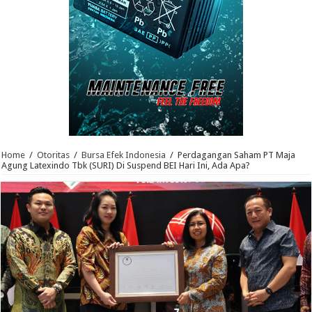
Home
/
Otoritas
/
Bursa Efek Indonesia
/
Perdagangan Saham PT Maja
Agung Latexindo Tbk (SURI) Di Suspend BEI Hari Ini, Ada Apa?