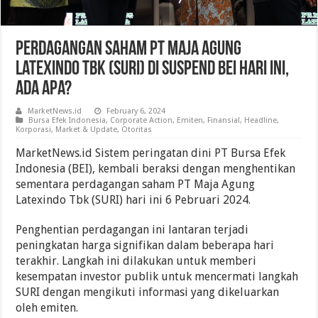
Perdagangan Saham PT Maja Agung
Latexindo Tbk (SURI) Di Suspend BEI Hari Ini,
Ada Apa?
MarketNews.id
February 6, 2024
Bursa Efek Indonesia
,
Corporate Action
,
Emiten
,
Finansial
,
Headline
,
Korporasi
,
Market & Update
,
Otoritas
MarketNews.id Sistem peringatan dini PT Bursa Efek
Indonesia (BEI), kembali beraksi dengan menghentikan
sementara perdagangan saham PT Maja Agung
Latexindo Tbk (SURI) hari ini 6 Pebruari 2024.
Penghentian perdagangan ini lantaran terjadi
peningkatan harga signifikan dalam beberapa hari
terakhir. Langkah ini dilakukan untuk memberi
kesempatan investor publik untuk mencermati langkah
SURI dengan mengikuti informasi yang dikeluarkan
oleh emiten.