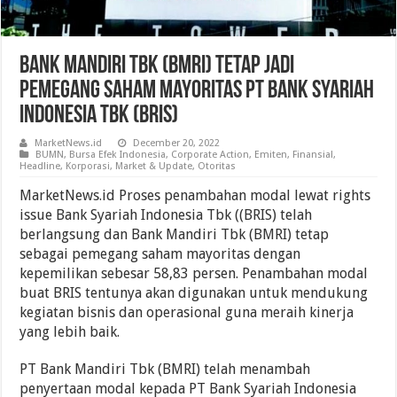
Bank Mandiri Tbk (BMRI) Tetap Jadi
Pemegang Saham Mayoritas PT Bank Syariah
Indonesia Tbk (BRIS)
MarketNews.id
December 20, 2022
BUMN
,
Bursa Efek Indonesia
,
Corporate Action
,
Emiten
,
Finansial
,
Headline
,
Korporasi
,
Market & Update
,
Otoritas
MarketNews.id Proses penambahan modal lewat rights
issue Bank Syariah Indonesia Tbk ((BRIS) telah
berlangsung dan Bank Mandiri Tbk (BMRI) tetap
sebagai pemegang saham mayoritas dengan
kepemilikan sebesar 58,83 persen. Penambahan modal
buat BRIS tentunya akan digunakan untuk mendukung
kegiatan bisnis dan operasional guna meraih kinerja
yang lebih baik.
PT Bank Mandiri Tbk (BMRI) telah menambah
penyertaan modal kepada PT Bank Syariah Indonesia