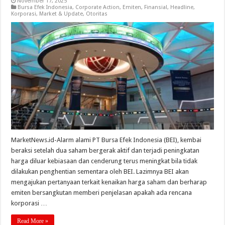
November 17, 2025
Bursa Efek Indonesia
,
Corporate Action
,
Emiten
,
Finansial
,
Headline
,
Korporasi
,
Market & Update
,
Otoritas
MarketNews.id-Alarm alami PT Bursa Efek Indonesia (BEI), kembai
beraksi setelah dua saham bergerak aktif dan terjadi peningkatan
harga diluar kebiasaan dan cenderung terus meningkat bila tidak
dilakukan penghentian sementara oleh BEI. Lazimnya BEI akan
mengajukan pertanyaan terkait kenaikan harga saham dan berharap
emiten bersangkutan memberi penjelasan apakah ada rencana
korporasi …
Read More »