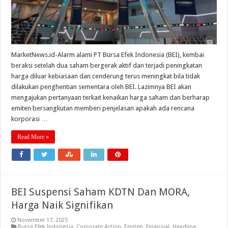
MarketNews.id-Alarm alami PT Bursa Efek Indonesia (BEI), kembai
beraksi setelah dua saham bergerak aktif dan terjadi peningkatan
harga diluar kebiasaan dan cenderung terus meningkat bila tidak
dilakukan penghentian sementara oleh BEI. Lazimnya BEI akan
mengajukan pertanyaan terkait kenaikan harga saham dan berharap
emiten bersangkutan memberi penjelasan apakah ada rencana
korporasi …
Read More »
BEI Suspensi Saham KDTN Dan MORA,
Harga Naik Signifikan
November 17, 2025
Bursa Efek Indonesia
,
Corporate Action
,
Emiten
,
Finansial
,
Headline
,