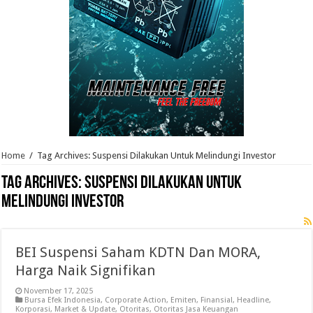
Home
/
Tag Archives: Suspensi Dilakukan Untuk Melindungi Investor
Tag Archives:
Suspensi Dilakukan Untuk
Melindungi Investor
BEI Suspensi Saham KDTN Dan MORA,
Harga Naik Signifikan
November 17, 2025
Bursa Efek Indonesia
,
Corporate Action
,
Emiten
,
Finansial
,
Headline
,
Korporasi
,
Market & Update
,
Otoritas
,
Otoritas Jasa Keuangan