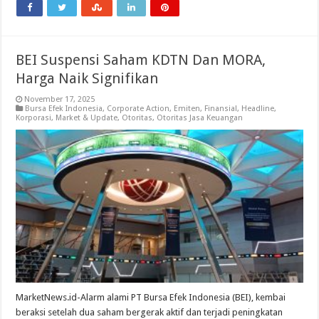
BEI Suspensi Saham KDTN Dan MORA,
Harga Naik Signifikan
November 17, 2025
Bursa Efek Indonesia
,
Corporate Action
,
Emiten
,
Finansial
,
Headline
,
Korporasi
,
Market & Update
,
Otoritas
,
Otoritas Jasa Keuangan
MarketNews.id-Alarm alami PT Bursa Efek Indonesia (BEI), kembai
beraksi setelah dua saham bergerak aktif dan terjadi peningkatan