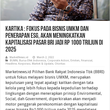
Kartika : Fokus Pada Bisnis UMKM Dan
Penerapan ESG, Akan Meningkatkan
Kapitalisasi Pasar BRI Jadi Rp 1000 Triliun Di
2025
MarketNews.id
March 2, 2022
BUMN
,
Bursa Efek Indonesia
,
Corporate Action
,
Emiten
,
Finansial
,
Headline
,
Korporasi
,
Market & Update
,
Otoritas
Marketnews.id Pilihan Bank Rakyat Indonesia Tbk (BBRI)
untuk fokus melayani bisnis UMKM, merupakan
keputusan yang tepat apalagi kaitkan dengan tata
kelola yang lebih fokus kepada kepedulian terhadap
lingkungan dengan menerapkan prinsip Enviromental,
Social, dah Government, diperkirakan akan menjadi
motor penggerak perekonomian dengan kapitalisasi
pasar hingga Rp1.000 triliun pada 2025 mendatang.