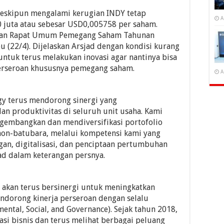
 meskipun mengalami kerugian INDY tetap
A
juta atau sebesar USD0,005758 per saham.
rkan Rapat Umum Pemegang Saham Tahunan
bu (22/4). Dijelaskan Arsjad dengan kondisi kurang
untuk terus melakukan inovasi agar nantinya bisa
erseroan khususnya pemegang saham.
A
gy terus mendorong sinergi yang
an produktivitas di seluruh unit usaha. Kami
gembangkan dan mendiversifikasi portofolio
 non-batubara, melalui kompetensi kami yang
gan, digitalisasi, dan penciptaan pertumbuhan
jad dalam keterangan persnya.
akan terus bersinergi untuk meningkatkan
endorong kinerja perseroan dengan selalu
ntal, Social, and Governance). Sejak tahun 2018,
asi bisnis dan terus melihat berbagai peluang