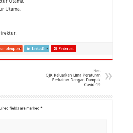
ektur Utama,
tur Utama,
irektur.
tumbleupon
LinkedIn
Pinterest
Next
OJK Keluarkan Lima Peraturan
Berkaitan Dengan Dampak
Covid-19
uired fields are marked
*