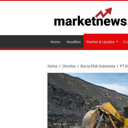
Home
Headline
Market & Update
Co
Home
/
Otoritas
/
Bursa Efek Indonesia
/
PT I