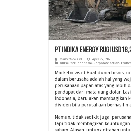
PT Indika Energy Rugi USD18,
MarketNews.id
April 22, 2020
Bursa Efek Indonesia
,
Corporate Action
,
Emite
Marketnews.id Buat dunia bisnis, u
dalam berusaha adalah hal yang waj
perusahaan papan atas yang lebih 
pendapat dari mata uang dolar. La
Indonesia, baru akan membagikan 
dividen bila perusahaan berhasil me
Namun, tidak sedikit juga, perusah
tapi tidak membagikan keuntungan
saham. Alasan, untung ditahan untu