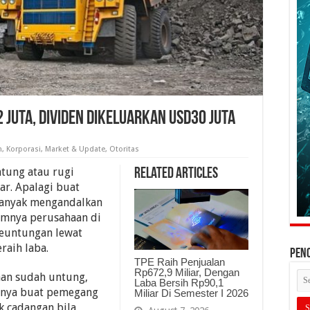
2 Juta, Dividen Dikeluarkan USD30 Juta
n
,
Korporasi
,
Market & Update
,
Otoritas
ntung atau rugi
Related Articles
ar. Apalagi buat
banyak mengandalkan
zimnya perusahaan di
keuntungan lewat
raih laba.
PEN
TPE Raih Penjualan
Rp672,9 Miliar, Dengan
aan sudah untung,
Laba Bersih Rp90,1
 nya buat pemegang
Miliar Di Semester I 2026
k cadangan bila