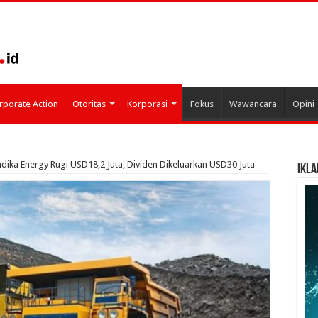
rporate Action
Otoritas
Korporasi
Fokus
Wawancara
Opini
ndika Energy Rugi USD18,2 Juta, Dividen Dikeluarkan USD30 Juta
IKLA