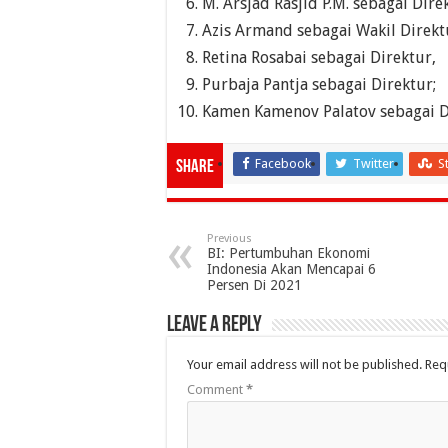
M. Arsjad Rasjid P.M. sebagai Dir
Azis Armand sebagai Wakil Direk
Retina Rosabai sebagai Direktur,
Purbaja Pantja sebagai Direktur;
Kamen Kamenov Palatov sebagai D
Facebook
Twitter
S
Share
Previous
BI: Pertumbuhan Ekonomi
Indonesia Akan Mencapai 6
Persen Di 2021
Leave a Reply
Your email address will not be published.
Req
Comment
*