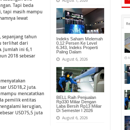
August 7, 2026
angan. Tapi beda
gi, tapi masih mampu
hamnya lewat
Re
, sepanjang tahun
Indeks Saham Melemah
 terlihat dari
0,12 Persen Ke Level
6.343, Indeks Properti
 Jumlah ini 6,1
Paling Dalam
ahun 2018 sebesar
A
August 6, 2026
Y menyatakan
sar USD18,2 juta.
n mampu mencatatkan
BELL Raih Penjualan
a pemilik entitas
Rp330 Miliar Dengan
mengalami kerugian,
Laba Bersih Rp13 Miliar
Di Semester I 2026
sebesar USD75,5 juta
August 6, 2026