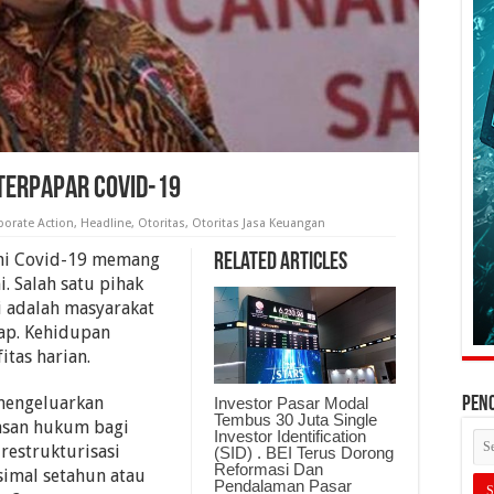
 Terpapar Covid-19
porate Action
,
Headline
,
Otoritas
,
Otoritas Jasa Keuangan
mi Covid-19 memang
Related Articles
i. Salah satu pihak
i adalah masyarakat
tap. Kehidupan
itas harian.
 mengeluarkan
Investor Pasar Modal
PEN
Tembus 30 Juta Single
asan hukum bagi
Investor Identification
estrukturisasi
(SID) . BEI Terus Dorong
Reformasi Dan
imal setahun atau
Pendalaman Pasar