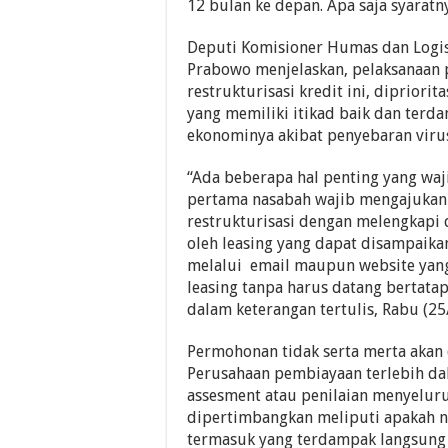
12 bulan ke depan. Apa saja syaratn
Deputi Komisioner Humas dan Logis
Prabowo menjelaskan, pelaksanaan
restrukturisasi kredit ini, dipriori
yang memiliki itikad baik dan te
ekonominya akibat penyebaran virus
“Ada beberapa hal penting yang waj
pertama nasabah wajib mengajuka
restrukturisasi dengan melengkapi 
oleh leasing yang dapat disampaikan
melalui email maupun website yang
leasing tanpa harus datang bertata
dalam keterangan tertulis, Rabu (25
Permohonan tidak serta merta akan 
Perusahaan pembiayaan terlebih d
assesment atau penilaian menyeluru
dipertimbangkan meliputi apakah n
termasuk yang terdampak langsung 