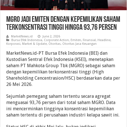
MGRO Jadi Emiten Dengan Kepemilikan Saham
Terkonsentrasi Tinggi Hingga 93,76 Persen
MarketNews.id
June 2, 2026
Bursa Efek Indonesia
,
Corporate Action
,
Emiten
,
Finansial
,
Headline
,
Korporasi
,
Market & Update
,
Otoritas
,
Otoritas Jasa Keuangan
MarketNews.id-PT Bursa Efek Indonesia (BEI) dan
Kustodian Sentral Efek Indonesia (KSEI), menetapkan
saham PT Mahkota Group Tbk (MGRO) sebagai saham
dengan kepemilikan terkonsentrasi tinggi (High
Shareholding Cencentrasion/HSC) berdasarkan data per
26 Mei 2026.
Sejumlah pemegang saham tertentu secara agregat
menguasai 93,76 persen dari total saham MGRO. Data
ini mencerminkan tingginya konsentrasi kepemilikan
saham tertentu di perusahaan industri kelapa sawit ini.
Status HSC di akhir Mei lalu, bukan indikasi