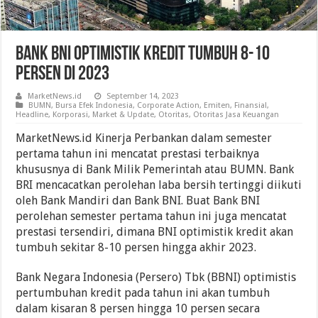
Bank BNI Optimistik Kredit Tumbuh 8-10
Persen Di 2023
MarketNews.id
September 14, 2023
BUMN
,
Bursa Efek Indonesia
,
Corporate Action
,
Emiten
,
Finansial
,
Headline
,
Korporasi
,
Market & Update
,
Otoritas
,
Otoritas Jasa Keuangan
MarketNews.id Kinerja Perbankan dalam semester
pertama tahun ini mencatat prestasi terbaiknya
khususnya di Bank Milik Pemerintah atau BUMN. Bank
BRI mencacatkan perolehan laba bersih tertinggi diikuti
oleh Bank Mandiri dan Bank BNI. Buat Bank BNI
perolehan semester pertama tahun ini juga mencatat
prestasi tersendiri, dimana BNI optimistik kredit akan
tumbuh sekitar 8-10 persen hingga akhir 2023.
Bank Negara Indonesia (Persero) Tbk (BBNI) optimistis
pertumbuhan kredit pada tahun ini akan tumbuh
dalam kisaran 8 persen hingga 10 persen secara