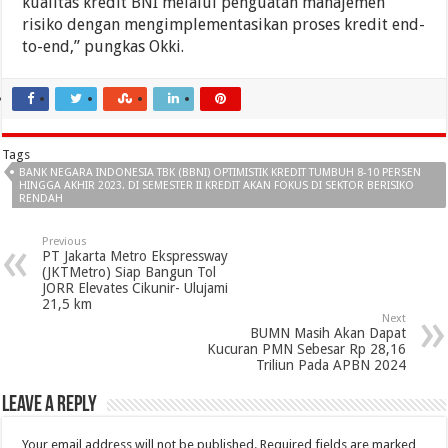
kualitas kredit BNI melalui penguatan manajemen
risiko dengan mengimplementasikan proses kredit end-
to-end,” pungkas Okki.
Tags
BANK NEGARA INDONESIA TBK (BBNI) OPTIMISTIK KREDIT TUMBUH 8-10 PERSEN
HINGGA AKHIR 2023. DI SEMESTER II KREDIT AKAN FOKUS DI SEKTOR BERISIKO
RENDAH
Previous
PT Jakarta Metro Ekspressway
(JKTMetro) Siap Bangun Tol
JORR Elevates Cikunir- Ulujami
21,5 km
Next
BUMN Masih Akan Dapat
Kucuran PMN Sebesar Rp 28,16
Triliun Pada APBN 2024
Leave a Reply
Your email address will not be published.
Required fields are marked