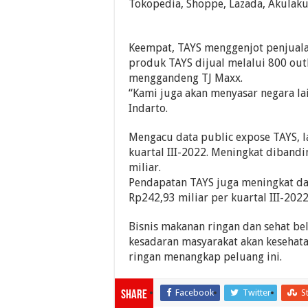
Tokopedia, Shoppe, Lazada, Akulaku 
Keempat, TAYS menggenjot penjualan
produk TAYS dijual melalui 800 out
menggandeng TJ Maxx.
“Kami juga akan menyasar negara lai
Indarto.
Mengacu data public expose TAYS, l
kuartal III-2022. Meningkat diband
miliar.
Pendapatan TAYS juga meningkat dar
Rp242,93 miliar per kuartal III-2022
Bisnis makanan ringan dan sehat be
kesadaran masyarakat akan keseha
ringan menangkap peluang ini.
Facebook
Twitter
S
Share