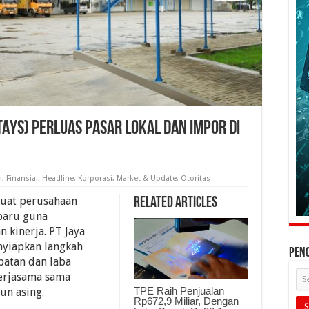
TAYS) Perluas Pasar Lokal dan Impor Di
n
,
Finansial
,
Headline
,
Korporasi
,
Market & Update
,
Otoritas
buat perusahaan
Related Articles
baru guna
 kinerja. PT Jaya
nyiapkan langkah
PEN
patan dan laba
kerjasama sama
TPE Raih Penjualan
un asing.
Rp672,9 Miliar, Dengan