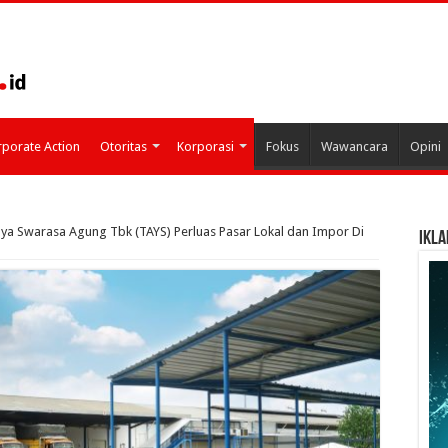
porate Action
Otoritas
Korporasi
Fokus
Wawancara
Opini
aya Swarasa Agung Tbk (TAYS) Perluas Pasar Lokal dan Impor Di
IKLA