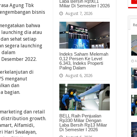
Laba Bersih Rp90,1
rasa Agung Tbk
Miliar Di Semester I 2026
pengembangan bisnis
August 7, 2026
, mengatakan bahwa
Re
 launching dia atau
 dan sehat setiap
an segera launching
o dalam
Indeks Saham Melemah
0,12 Persen Ke Level
3 Desember 2022.
A
6.343, Indeks Properti
Paling Dalam
erkelanjutan di
August 6, 2026
AYS menganut
alkan dan
a bagian.
marketing dan retail
BELL Raih Penjualan
distribution growth.
Rp330 Miliar Dengan
amart, Alfamidi,
Laba Bersih Rp13 Miliar
Di Semester I 2026
ri Hari Swalayan,