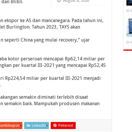
August 6, 2026
dan Blibli.
A
 ekspor ke AS dan mancanegara. Pada tahun ini,
let Burlington. Tahun 2023, TAYS akan
n seperti China yang mulai recovery,” ujar
A
aba kotor perseroan mencapai Rp62,14 miliar per
ingkan per kuartal III-2021 yang mencapai Rp52,45
i Rp224,54 miliar per kuartal III-2021 menjadi
.
lakangan semakin diminati terlebih disaat
tan semakin baik. Mampukah produsen makanan
tumbleupon
LinkedIn
Pinterest