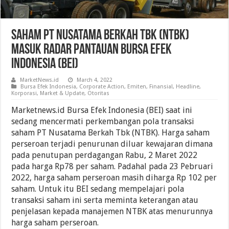
Saham PT Nusatama Berkah Tbk (NTBK)
Masuk Radar Pantauan Bursa Efek
Indonesia (BEI)
MarketNews.id
March 4, 2022
Bursa Efek Indonesia
,
Corporate Action
,
Emiten
,
Finansial
,
Headline
,
Korporasi
,
Market & Update
,
Otoritas
Marketnews.id Bursa Efek Indonesia (BEI) saat ini
sedang mencermati perkembangan pola transaksi
saham PT Nusatama Berkah Tbk (NTBK). Harga saham
perseroan terjadi penurunan diluar kewajaran dimana
pada penutupan perdagangan Rabu, 2 Maret 2022
pada harga Rp78 per saham. Padahal pada 23 Pebruari
2022, harga saham perseroan masih diharga Rp 102 per
saham. Untuk itu BEI sedang mempelajari pola
transaksi saham ini serta meminta keterangan atau
penjelasan kepada manajemen NTBK atas menurunnya
harga saham perseroan.