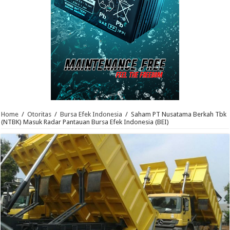
Home
/
Otoritas
/
Bursa Efek Indonesia
/
Saham PT Nusatama Berkah Tbk
(NTBK) Masuk Radar Pantauan Bursa Efek Indonesia (BEI)