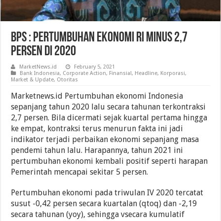
BPS : Pertumbuhan Ekonomi RI Minus 2,7
Persen Di 2020
MarketNews.id
February 5, 2021
Bank Indonesia
,
Corporate Action
,
Finansial
,
Headline
,
Korporasi
,
Market & Update
,
Otoritas
Marketnews.id Pertumbuhan ekonomi Indonesia
sepanjang tahun 2020 lalu secara tahunan terkontraksi
2,7 persen. Bila dicermati sejak kuartal pertama hingga
ke empat, kontraksi terus menurun fakta ini jadi
indikator terjadi perbaikan ekonomi sepanjang masa
pendemi tahun lalu. Harapannya, tahun 2021 ini
pertumbuhan ekonomi kembali positif seperti harapan
Pemerintah mencapai sekitar 5 persen.
Pertumbuhan ekonomi pada triwulan IV 2020 tercatat
susut -0,42 persen secara kuartalan (qtoq) dan -2,19
secara tahunan (yoy), sehingga vsecara kumulatif