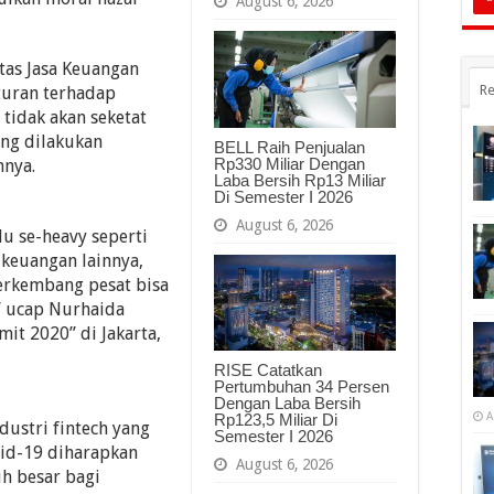
August 6, 2026
tas Jasa Keuangan
Re
turan terhadap
) tidak akan seketat
ng dilakukan
BELL Raih Penjualan
Rp330 Miliar Dengan
nnya.
Laba Bersih Rp13 Miliar
Di Semester I 2026
August 6, 2026
lu se-heavy seperti
keuangan lainnya,
berkembang pesat bisa
 ucap Nurhaida
it 2020” di Jakarta,
RISE Catatkan
Pertumbuhan 34 Persen
Dengan Laba Bersih
A
Rp123,5 Miliar Di
ustri fintech yang
Semester I 2026
id-19 diharapkan
August 6, 2026
h besar bagi