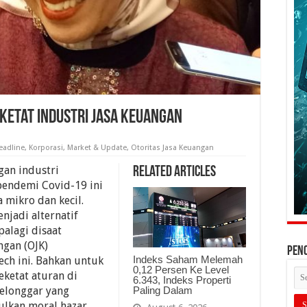
eketat Industri Jasa Keuangan
eadline
,
Korporasi
,
Market & Update
,
Otoritas Jasa Keuangan
an industri
Related Articles
t pendemi Covid-19 ini
mikro dan kecil.
njadi alternatif
alagi disaat
ngan (OJK)
PEN
Indeks Saham Melemah
ch ini. Bahkan untuk
0,12 Persen Ke Level
eketat aturan di
6.343, Indeks Properti
Paling Dalam
kelonggar yang
ulkan moral hazar