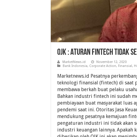
OJK : Aturan Fintech Tidak S
MarketNews.id
November 12, 2020
Bank Indonesia
,
Corporate Action
,
Finansial
,
H
Marketnews.id Pesatnya perkembang
teknologi finansial (fintech) di saa
membawa berkah buat pelaku usaha 
Bahkan industri fintech ini sudah me
pembiayaan buat masyarakat luas ap
pendemi saat ini. Otoritas Jasa Keua
mendukung pesatnya kemajuan finte
pengaturan industri ini tidak akan s
industri keuangan lainnya. Apakah 
diberikan oleh OJK ini akan menimb