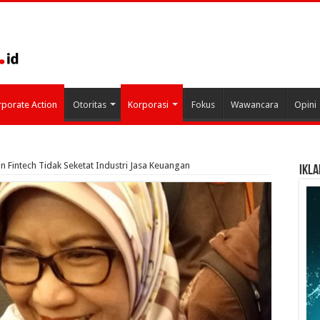
porate Action
Otoritas
Korporasi
Fokus
Wawancara
Opini
an Fintech Tidak Seketat Industri Jasa Keuangan
IKLA