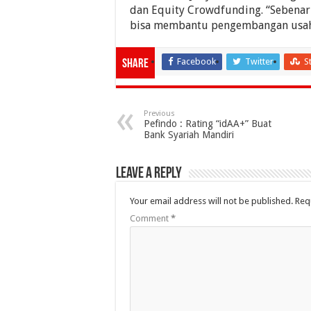
dan Equity Crowdfunding. “Sebenarn
bisa membantu pengembangan usaha 
Facebook
Twitter
S
Share
Previous
Pefindo : Rating “idAA+” Buat
Bank Syariah Mandiri
Leave a Reply
Your email address will not be published.
Req
Comment
*