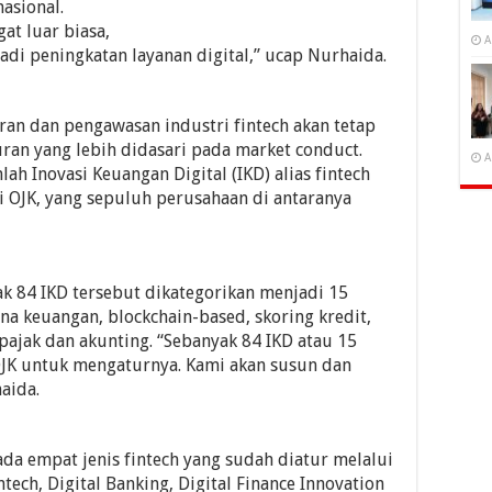
asional.
at luar biasa,
A
adi peningkatan layanan digital,” ucap Nurhaida.
ran dan pengawasan industri fintech akan tetap
ran yang lebih didasari pada market conduct.
A
ah Inovasi Keuangan Digital (IKD) alias fintech
i OJK, yang sepuluh perusahaan di antaranya
ak 84 IKD tersebut dikategorikan menjadi 15
ana keuangan, blockchain-based, skoring kredit,
pajak dan akunting. “Sebanyak 84 IKD atau 15
 OJK untuk mengaturnya. Kami akan susun dan
aida.
ada empat jenis fintech yang sudah diatur melalui
tech, Digital Banking, Digital Finance Innovation