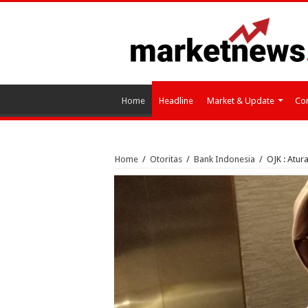
Home
Headline
Market & Update
Cor
Home
/
Otoritas
/
Bank Indonesia
/
OJK : Atur