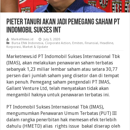
Pieter Tanuri Akan Jadi Pemegang Saham PT
Indomobil Sukses Int
MarketNews.id
July 3, 2020
Bursa Efek Indonesia
,
Corporate Action
,
Emiten
,
Finansial
,
Headline
,
Korporasi
,
Market & Update
Marketnews.id PT Indomobil Sukses Internasional Tbk
(IMAS), akan melakukan penawaran saham terbatas
sebanyak 1,23 miliar lembar saham atau setara 30,77
persen dari jumlah saham yang disetor dan di tempat
kan penuh. Pemegang saham pengendali PT IMAS,
Gallant Venture Ltd, telah menyatakan tidak akan
mengambil haknya untuk penawaran terbatas ini.
PT Indomobil Sukses Internasional Tbk (IMAS),
mengumumkan Penawaran Umum Terbatas (PUT) III
dalam rangka penerbitan hak memesan efek terlebih
dahulu (HMETD) alias rights issue bakal diserap oleh