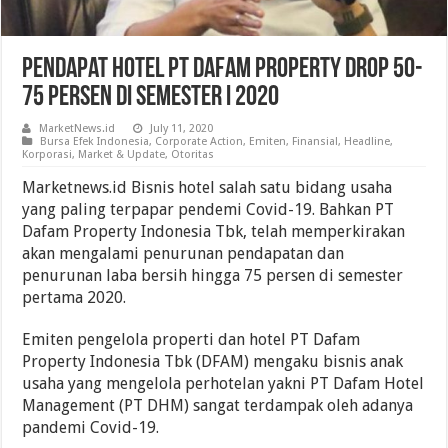
Pendapat Hotel PT Dafam Property Drop 50-
75 Persen di Semester I 2020
MarketNews.id
July 11, 2020
Bursa Efek Indonesia
,
Corporate Action
,
Emiten
,
Finansial
,
Headline
,
Korporasi
,
Market & Update
,
Otoritas
Marketnews.id Bisnis hotel salah satu bidang usaha
yang paling terpapar pendemi Covid-19. Bahkan PT
Dafam Property Indonesia Tbk, telah memperkirakan
akan mengalami penurunan pendapatan dan
penurunan laba bersih hingga 75 persen di semester
pertama 2020.
Emiten pengelola properti dan hotel PT Dafam
Property Indonesia Tbk (DFAM) mengaku bisnis anak
usaha yang mengelola perhotelan yakni PT Dafam Hotel
Management (PT DHM) sangat terdampak oleh adanya
pandemi Covid-19.