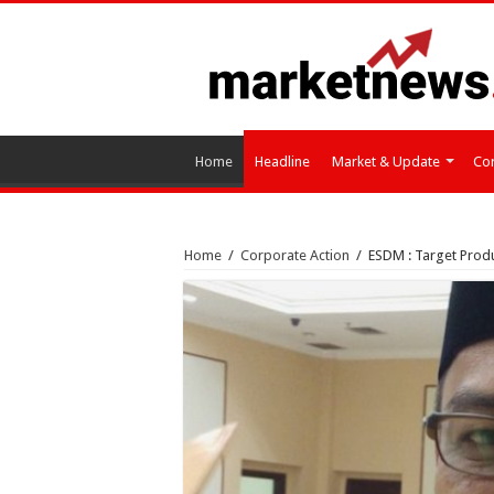
Home
Headline
Market & Update
Cor
Home
/
Corporate Action
/
ESDM : Target Prod