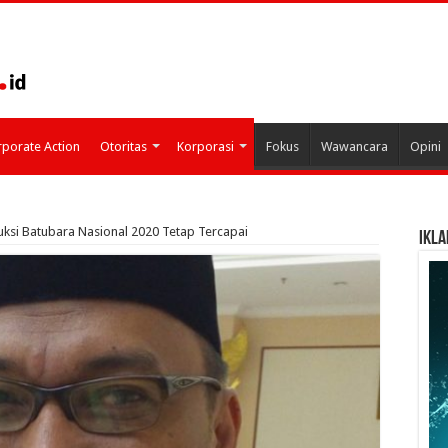
porate Action
Otoritas
Korporasi
Fokus
Wawancara
Opini
uksi Batubara Nasional 2020 Tetap Tercapai
IKLA