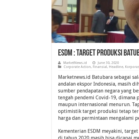
ESDM : Target Produksi Batu
MarketNews.id
June 30, 2020
Corporate Action
,
Finansial
,
Headline
,
Korporas
Marketnews.id Batubara sebagai sa
andalan ekspor Indonesia, masih d
sumber pendapatan negara yang bes
tengah pendemi Covid-19, dimana p
maupun internasional menurun. Ta
optimistik target produksi tetap t
harga dan permintaan mengalami p
Kementerian ESDM meyakini, target
di tahun 2020 masih bisa dicapai m