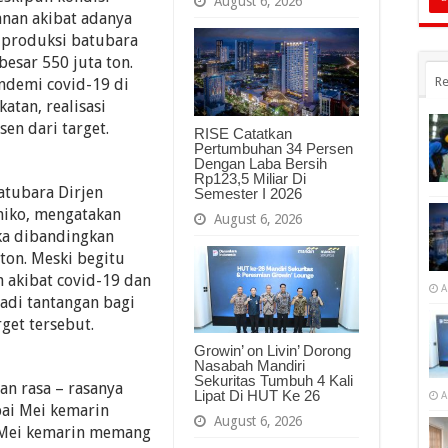
August 6, 2026
anan akibat adanya
 produksi batubara
besar 550 juta ton.
Re
ndemi covid-19 di
atan, realisasi
en dari target.
RISE Catatkan
Pertumbuhan 34 Persen
Dengan Laba Bersih
Rp123,5 Miliar Di
atubara Dirjen
Semester I 2026
miko, mengatakan
August 6, 2026
ka dibandingkan
ton. Meski begitu
 akibat covid-19 dan
A
adi tantangan bagi
get tersebut.
Growin’ on Livin’ Dorong
Nasabah Mandiri
Sekuritas Tumbuh 4 Kali
an rasa – rasanya
Lipat Di HUT Ke 26
A
pai Mei kemarin
August 6, 2026
 Mei kemarin memang