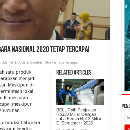
bara Nasional 2020 Tetap Tercapai
i
,
Market & Update
,
Otoritas
,
Otoritas Jasa Keuangan
lah satu produk
Related Articles
iharapkan menjadi
ar. Meskipun di
ermintaan lokal
pi Pemerintah
ercapai meskipun
PEN
BELL Raih Penjualan
enurunan.
Rp330 Miliar Dengan
Laba Bersih Rp13 Miliar
 produksi batubara
Di Semester I 2026
eskipun kondisi