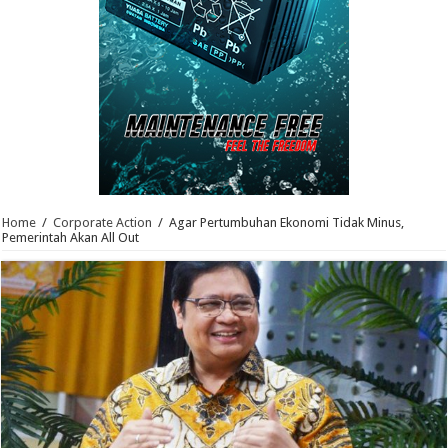
Home
/
Corporate Action
/
Agar Pertumbuhan Ekonomi Tidak Minus,
Pemerintah Akan All Out