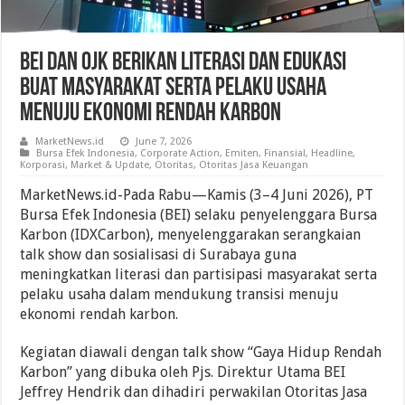
BEI Dan OJK Berikan Literasi Dan Edukasi
Buat Masyarakat Serta Pelaku Usaha
Menuju Ekonomi Rendah Karbon
MarketNews.id
June 7, 2026
Bursa Efek Indonesia
,
Corporate Action
,
Emiten
,
Finansial
,
Headline
,
Korporasi
,
Market & Update
,
Otoritas
,
Otoritas Jasa Keuangan
MarketNews.id-Pada Rabu—Kamis (3–4 Juni 2026), PT
Bursa Efek Indonesia (BEI) selaku penyelenggara Bursa
Karbon (IDXCarbon), menyelenggarakan serangkaian
talk show dan sosialisasi di Surabaya guna
meningkatkan literasi dan partisipasi masyarakat serta
pelaku usaha dalam mendukung transisi menuju
ekonomi rendah karbon.
Kegiatan diawali dengan talk show “Gaya Hidup Rendah
Karbon” yang dibuka oleh Pjs. Direktur Utama BEI
Jeffrey Hendrik dan dihadiri perwakilan Otoritas Jasa