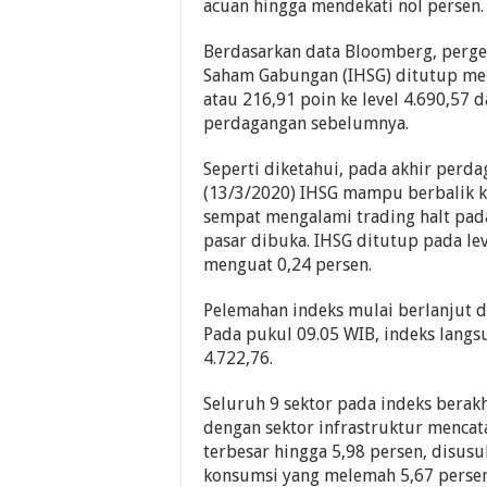
acuan hingga mendekati nol persen.
Berdasarkan data Bloomberg, perge
Saham Gabungan (IHSG) ditutup me
atau 216,91 poin ke level 4.690,57 
perdagangan sebelumnya.
Seperti diketahui, pada akhir perd
(13/3/2020) IHSG mampu berbalik ke
sempat mengalami trading halt pada
pasar dibuka. IHSG ditutup pada le
menguat 0,24 persen.
Pelemahan indeks mulai berlanjut d
Pada pukul 09.05 WIB, indeks langsu
4.722,76.
Seluruh 9 sektor pada indeks berakhi
dengan sektor infrastruktur menca
terbesar hingga 5,98 persen, disusu
konsumsi yang melemah 5,67 persen