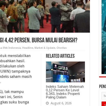
i 4,42 Persen. Bursa Mulai Bearish?
sa Efek Indonesia
,
Headline
,
Market & Update
,
Otoritas
ntuk menstabilkan
Related Articles
uahkan hasil.
dilakukan oleh
(BUMN) tampaknya
indeks saham masih
.
Indeks Saham Melemah
PEN
0,12 Persen Ke Level
G), tak mampu
6.343, Indeks Properti
ri ini, Senin
Paling Dalam
ngkas suku bunga
August 6, 2026