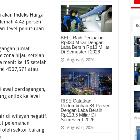
rakan Indeks Harga
lemah 4,42 persen
Re
dari level penutupan
BELL Raih Penjualan
Rp330 Miliar Dengan
Laba Bersih Rp13 Miliar
agangan Jumat
Di Semester I 2026
 zona hijau setelah
August 6, 2026
 menit ke 15 setelah
vel 4907,571 atau
i awal perdagangan,
ng anjlok ke level
RISE Catatkan
Pertumbuhan 34 Persen
Dengan Laba Bersih
Rp123,5 Miliar Di
r di wilayah negatif,
A
Semester I 2026
tat pelemahan
August 6, 2026
l oleh sektor barang
.