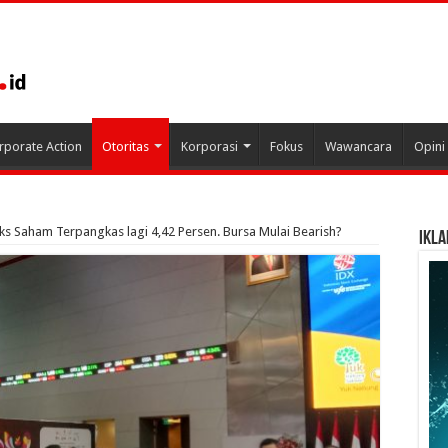
rporate Action
Otoritas
Korporasi
Fokus
Wawancara
Opini
ks Saham Terpangkas lagi 4,42 Persen. Bursa Mulai Bearish?
IKLA