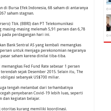
 di Bursa Efek Indonesia, 68 saham di antaranya
A
267 saham stagnan.
rsero) Tbk. (BBRI) dan PT Telekomunikasi
ng masing-masing melemah 5,91 persen dan 6,78
 pada perdagangan hari ini.
A
akan Bank Sentral AS yang kembali memangkas
5 persen untuk menjaga perekonomian negaranya
asar saham karena dinilai tiba-tiba.
Fed memangkas Fed Fund Rate sebesar 1 persen
l terendah sejak Desember 2015. Selain itu, The
obligasi sebanyak US$700 miliar.
 juga tengah melambat dari terhambatnya
cegah penyebaran Covid-19 lebih luas, seperti
 dan kegiatan belajar.
k otoritas kurang memiliki koordinasi.