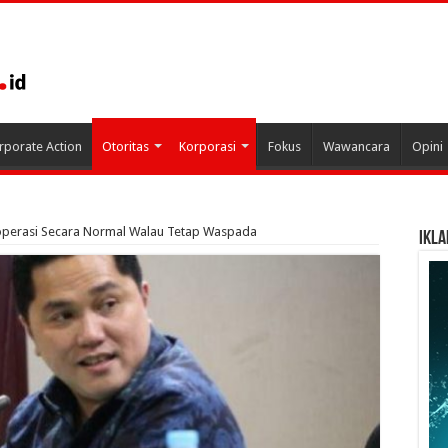
rporate Action
Otoritas
Korporasi
Fokus
Wawancara
Opini
perasi Secara Normal Walau Tetap Waspada
IKLA