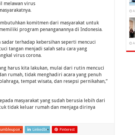
il melawan virus
masyarakatnya.
A
mbutuhkan ko­mitmen dari masya­rakat untuk
memiliki prog­ram penanganannya di Indonesia.
h sadar terhadap ke­bersihan seperti men­cuci
A
cuci tangan menjadi salah satu cara yang
gkal virus corona.
ang harus kita lakukan, mulai dari rutin mencuci
dan rumah, ti­dak menghadiri acara yang penuh
olah­raga, tempat wisata, dan resepsi pernikahan,”
kepada masyarakat yang sudah berusia lebih dari
tuk tidak keluar rumah dan men­jaga dirinya
tumbleupon
LinkedIn
Pinterest