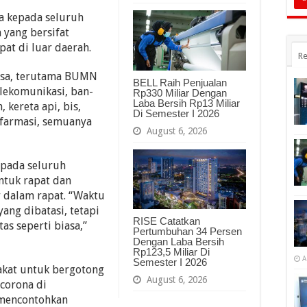
a kepada seluruh
yang bersifat
pat di luar daerah.
Re
iasa, ter­utama BUMN
BELL Raih Penjualan
komu­ni­­­ka­­si, ban­
Rp330 Miliar Dengan
Laba Bersih Rp13 Miliar
, kereta api, bis,
Di Semester I 2026
 farmasi, semua­nya
August 6, 2026
epada seluruh
ntuk rapat dan
 dalam rapat. “Waktu
yang dibatasi, tetapi
RISE Catatkan
s seperti biasa,”
Pertumbuhan 34 Persen
Dengan Laba Bersih
Rp123,5 Miliar Di
A
Semester I 2026
akat untuk bergotong
August 6, 2026
corona di
mencontoh­kan