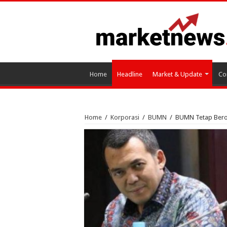
Home
Headline
Market & Update
Co
Home
/
Korporasi
/
BUMN
/
BUMN Tetap Bero