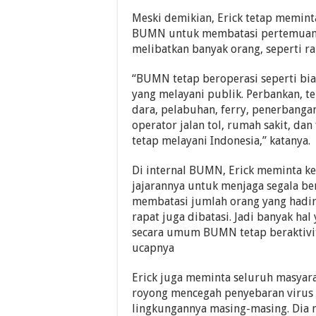
Meski demikian, Erick tetap memint
BUMN untuk membatasi pertemuan 
melibatkan banyak orang, seperti ra
“BUMN tetap ber­ope­rasi seperti b
yang me­layani pu­blik. Per­bank­an, tele­
dara, pe­­labuhan, ferry, penerbangan
operator jalan tol, rumah sakit, dan
tetap melayani Indonesia,” katanya.
Di internal BUMN, Erick meminta k
jajarannya untuk menjaga segala be
membatasi jumlah orang yang hadir
rapat juga dibatasi. Jadi banyak hal 
secara umum BUMN tetap beraktivita
ucapnya
Erick juga me­minta seluruh masyar
royong mencegah penyebar­an virus 
lingkungannya masing-masing. Dia 