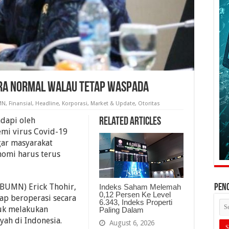
ra Normal Walau Tetap Waspada
MN
,
Finansial
,
Headline
,
Korporasi
,
Market & Update
,
Otoritas
dapi oleh
Related Articles
mi virus Covid-19
agar masyarakat
onomi harus terus
(BUMN) Erick Thohir,
Indeks Saham Melemah
PEN
0,12 Persen Ke Level
p beroperasi secara
6.343, Indeks Properti
tuk melakukan
Paling Dalam
yah di Indonesia.
August 6, 2026