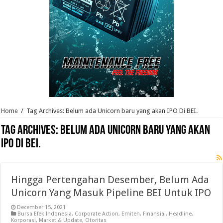
Home
/
Tag Archives: Belum ada Unicorn baru yang akan IPO Di BEI.
Tag Archives:
Belum ada Unicorn baru yang akan
IPO Di BEI.
Hingga Pertengahan Desember, Belum Ada
Unicorn Yang Masuk Pipeline BEI Untuk IPO
December 15, 2021
Bursa Efek Indonesia
,
Corporate Action
,
Emiten
,
Finansial
,
Headline
,
Korporasi
,
Market & Update
,
Otoritas