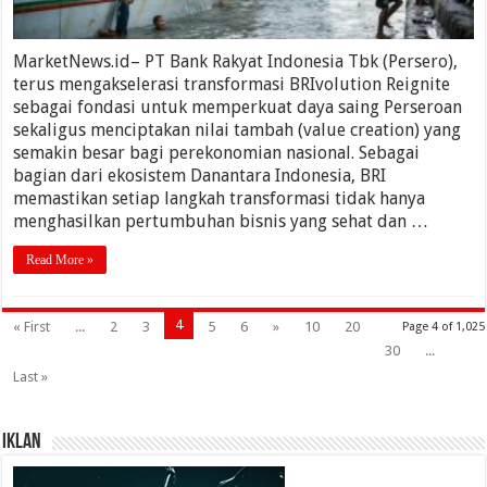
MarketNews.id– PT Bank Rakyat Indonesia Tbk (Persero),
terus mengakselerasi transformasi BRIvolution Reignite
sebagai fondasi untuk memperkuat daya saing Perseroan
sekaligus menciptakan nilai tambah (value creation) yang
semakin besar bagi perekonomian nasional. Sebagai
bagian dari ekosistem Danantara Indonesia, BRI
memastikan setiap langkah transformasi tidak hanya
menghasilkan pertumbuhan bisnis yang sehat dan …
Read More »
4
« First
...
2
3
5
6
»
10
20
Page 4 of 1,025
30
...
Last »
IKLAN