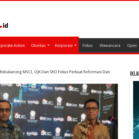
porate Action
Otoritas
Korporasi
Fokus
Wawancara
Opini
 Rebalancing MSCI, OJK Dan SRO Fokus Perkuat Reformasi Dan
IKLA