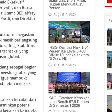
Stabil USD145,3 Miliar,
pala Eksekutif
Rupiah Menguat 0,15
ivatif, dan Bursa
Persen
ur Utama BEI Jeffrey
August 7, 2026
 Pardi, dan Direktur
Re
gulator menegaskan
k masih berlangsung
c selling. Stabilitas
IHSG Kembali Naik 1,04
e transaksi yang
Persen Ke Level 6.409
Diikuti 10 Indeks sektoral
asar global.
Di Zona Hijau
August 7, 2026
ndang sebagai bagian
investor global yang
kaligus membuka
di lebih menarik
KAQI Catatkan Kenaikan
usahaan tercatat dari
Laba Bersih 67,9 Persen
erminkan potensi
Di Semester I 2026
ki kenaikan ke indeks
August 7, 2026