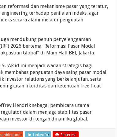
an reformasi dan mekanisme pasar yang teratur,
 engineering terhadap penilaian indeks, agar
deks secara alami melalui penguatan
I juga mendukung penuh penyelenggaraan
 (IRF) 2026 bertema “Reformasi Pasar Modal
kpastian Global” di Main Hall BEI, Jakarta.
 SUAR.id ini menjadi wadah strategis bagi
ntuk membahas penguatan daya saing pasar modal
ik investor relations yang berkelanjutan, serta
ningkatan likuiditas dan ketentuan free float
Jeffrey Hendrik sebagai pembicara utama
egulator dalam menjaga stabilitas pasar
an investor di tengah dinamika global.
tumbleupon
LinkedIn
Pinterest