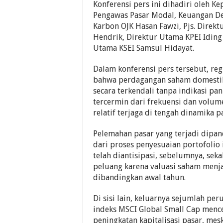
Konferensi pers ini dihadiri oleh Ke
Pengawas Pasar Modal, Keuangan Der
Karbon OJK Hasan Fawzi, Pjs. Direkt
Hendrik, Direktur Utama KPEI Iding
Utama KSEI Samsul Hidayat.
Dalam konferensi pers tersebut, re
bahwa perdagangan saham domesti
secara terkendali tanpa indikasi pani
tercermin dari frekuensi dan volum
relatif terjaga di tengah dinamika p
Pelemahan pasar yang terjadi dipa
dari proses penyesuaian portofolio 
telah diantisipasi, sebelumnya, se
peluang karena valuasi saham menja
dibandingkan awal tahun.
Di sisi lain, keluarnya sejumlah per
indeks MSCI Global Small Cap menc
peningkatan kapitalisasi pasar, mes