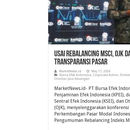
Usai Rebalancing MSCI, OJK 
Transparansi Pasar
MarketNews.id
May 17, 2026
Bursa Efek Indonesia
,
Corporate Action
,
Emite
Otoritas Jasa Keuangan
MarketNews.id- PT Bursa Efek Indone
Penjaminan Efek Indonesia (KPEI), 
Sentral Efek Indonesia (KSEI), dan O
(OJK), menyelenggarakan konferensi
Perkembangan Pasar Modal Indones
Pengumuman Rebalancing Indeks MS