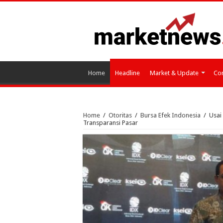
Home
Headline
Market & Update
Cor
Home
/
Otoritas
/
Bursa Efek Indonesia
/
Usai
Transparansi Pasar