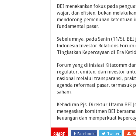
BEI menekankan fokus pada penguat
wajar, dan efisien, bukan melakukan
mendorong pemenuhan ketentuan in
fundamental pasar.
Sebelumnya, pada Senin (11/5), BE
Indonesia Investor Relations Forum
Tingkatkan Kepercayaan di Era Ketida
Forum yang diinisiasi Kitacomm dan
regulator, emiten, dan investor u
nasional melalui transparansi, prakt
agenda reformasi pasar, termasuk pe
saham.
Kehadiran Pjs. Direktur Utama BEI 
menegaskan komitmen BEI bersama r
keuangan dan memperkuat kepercaya
Facebook
Twitter
S
Share