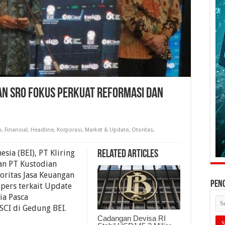
Dan SRO Fokus Perkuat Reformasi Dan
n
,
Finansial
,
Headline
,
Korporasi
,
Market & Update
,
Otoritas
,
sia (BEI), PT Kliring
Related Articles
dan PT Kustodian
toritas Jasa Keuangan
PEN
 pers terkait Update
ia Pasca
CI di Gedung BEI.
Cadangan Devisa RI