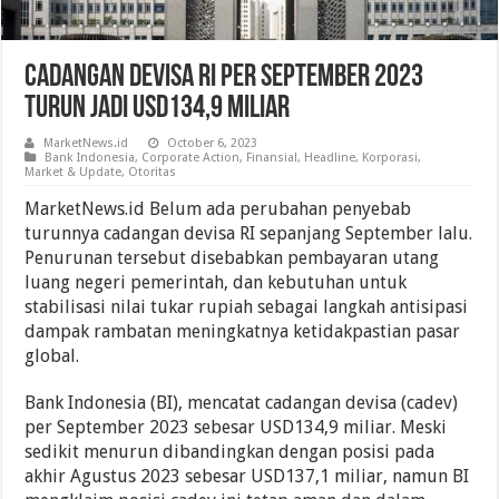
Cadangan Devisa RI Per September 2023
Turun Jadi USD134,9 Miliar
MarketNews.id
October 6, 2023
Bank Indonesia
,
Corporate Action
,
Finansial
,
Headline
,
Korporasi
,
Market & Update
,
Otoritas
MarketNews.id Belum ada perubahan penyebab
turunnya cadangan devisa RI sepanjang September lalu.
Penurunan tersebut disebabkan pembayaran utang
luang negeri pemerintah, dan kebutuhan untuk
stabilisasi nilai tukar rupiah sebagai langkah antisipasi
dampak rambatan meningkatnya ketidakpastian pasar
global.
Bank Indonesia (BI), mencatat cadangan devisa (cadev)
per September 2023 sebesar USD134,9 miliar. Meski
sedikit menurun dibandingkan dengan posisi pada
akhir Agustus 2023 sebesar USD137,1 miliar, namun BI