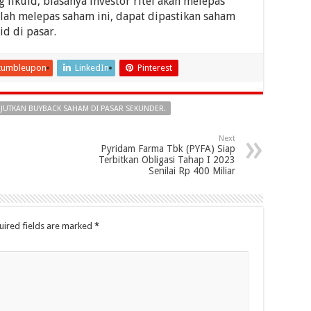
likuid, biasanya investor ritel akan melepas
telah melepas saham ini, dapat dipastikan saham
d di pasar.
tumbleupon
LinkedIn
Pinterest
ANJUTKAN BUYBACK SAHAM DI PASAR SEKUNDER.
Next
Pyridam Farma Tbk (PYFA) Siap
Terbitkan Obligasi Tahap I 2023
Senilai Rp 400 Miliar
uired fields are marked
*