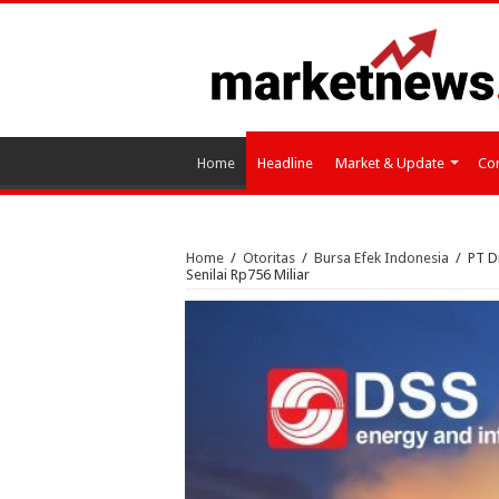
Home
Headline
Market & Update
Cor
Home
/
Otoritas
/
Bursa Efek Indonesia
/
PT D
Senilai Rp756 Miliar