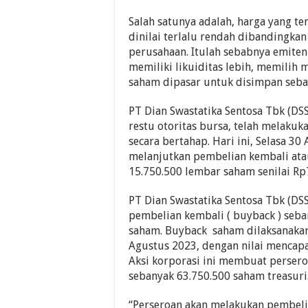
Salah satunya adalah, harga yang ter
dinilai terlalu rendah dibandingka
perusahaan. Itulah sebabnya emiten
memiliki likuiditas lebih, memilih
saham dipasar untuk disimpan sebag
PT Dian Swastatika Sentosa Tbk (DS
restu otoritas bursa, telah melaku
secara bertahap. Hari ini, Selasa 3
melanjutkan pembelian kembali at
15.750.500 lembar saham senilai Rp
PT Dian Swastatika Sentosa Tbk (DS
pembelian kembali ( buyback ) seba
saham. Buyback saham dilaksanakan 
Agustus 2023, dengan nilai mencapa
Aksi korporasi ini membuat persero
sebanyak 63.750.500 saham treasuri
“Perseroan akan melakukan pembel