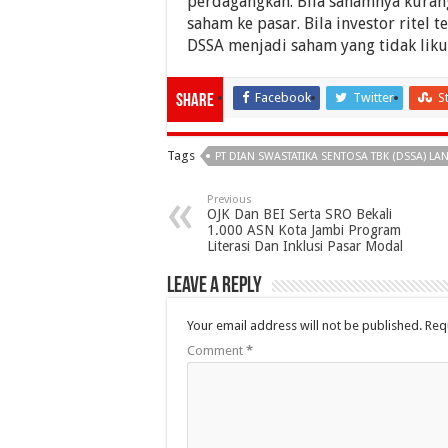
perdagangkan. Bila sahamnya kurang 
saham ke pasar. Bila investor ritel 
DSSA menjadi saham yang tidak likui
Facebook
Twitter
S
Share
Tags
PT DIAN SWASTATIKA SENTOSA TBK (DSSA) L
Previous
OJK Dan BEI Serta SRO Bekali
1.000 ASN Kota Jambi Program
Literasi Dan Inklusi Pasar Modal
Leave a Reply
Your email address will not be published.
Req
Comment
*