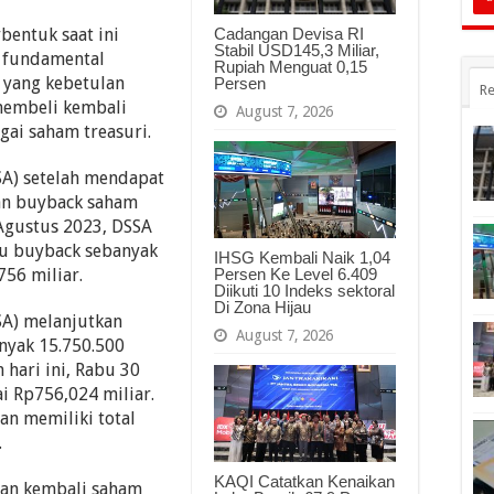
bentuk saat ini
Cadangan Devisa RI
Stabil USD145,3 Miliar,
n fundamental
Rupiah Menguat 0,15
 yang kebetulan
Persen
Re
 membeli kembali
August 7, 2026
ai saham treasuri.
SA) setelah mendapat
kan buyback saham
0 Agustus 2023, DSSA
au buyback sebanyak
IHSG Kembali Naik 1,04
756 miliar.
Persen Ke Level 6.409
Diikuti 10 Indeks sektoral
Di Zona Hijau
SA) melanjutkan
August 7, 2026
nyak 15.750.500
hari ini, Rabu 30
i Rp756,024 miliar.
an memiliki total
.
KAQI Catatkan Kenaikan
ian kembali saham