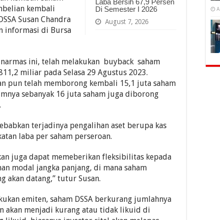
Laba Bersih 67,9 Persen
mbelian kembali
Di Semester I 2026
A
 DSSA Susan Chandra
August 7, 2026
 informasi di Bursa
Sinarmas ini, telah melakukan buyback saham
811,2 miliar pada Selasa 29 Agustus 2023.
oan pun telah memborong kembali 15,1 juta saham
elumnya sebanyak 16 juta saham juga diborong
.
abkan terjadinya pengalihan aset berupa kas
atan laba per saham perseroan.
an juga dapat memeberikan fleksibilitas kepada
an modal jangka panjang, di mana saham
ng akan datang,” tutur Susan.
akukan emiten, saham DSSA berkurang jumlahnya
n akan menjadi kurang atau tidak likuid di