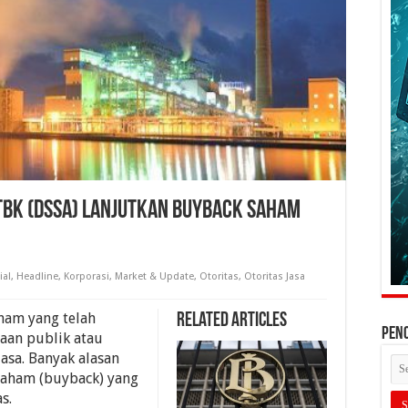
 Tbk (DSSA) Lanjutkan Buyback Saham
ial
,
Headline
,
Korporasi
,
Market & Update
,
Otoritas
,
Otoritas Jasa
ham yang telah
Related Articles
PEN
aan publik atau
asa. Banyak alasan
aham (buyback) yang
s.