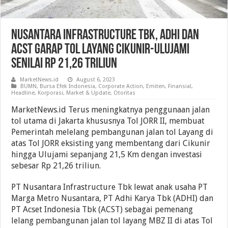
Nusantara Infrastructure Tbk, Adhi Dan
ACST Garap Tol Layang Cikunir-Ulujami
Senilai Rp 21,26 Triliun
MarketNews.id
August 6, 2023
BUMN
,
Bursa Efek Indonesia
,
Corporate Action
,
Emiten
,
Finansial
,
Headline
,
Korporasi
,
Market & Update
,
Otoritas
MarketNews.id Terus meningkatnya penggunaan jalan
tol utama di Jakarta khususnya Tol JORR II, membuat
Pemerintah melelang pembangunan jalan tol Layang di
atas Tol JORR eksisting yang membentang dari Cikunir
hingga Ulujami sepanjang 21,5 Km dengan investasi
sebesar Rp 21,26 triliun.
PT Nusantara Infrastructure Tbk lewat anak usaha PT
Marga Metro Nusantara, PT Adhi Karya Tbk (ADHI) dan
PT Acset Indonesia Tbk (ACST) sebagai pemenang
lelang pembangunan jalan tol layang MBZ II di atas Tol