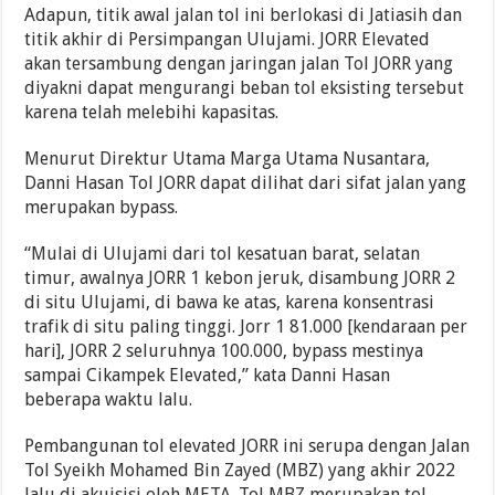
Adapun, titik awal jalan tol ini berlokasi di Jatiasih dan
titik akhir di Persimpangan Ulujami. JORR Elevated
akan tersambung dengan jaringan jalan Tol JORR yang
diyakni dapat mengurangi beban tol eksisting tersebut
karena telah melebihi kapasitas.
Menurut Direktur Utama Marga Utama Nusantara,
Danni Hasan Tol JORR dapat dilihat dari sifat jalan yang
merupakan bypass.
“Mulai di Ulujami dari tol kesatuan barat, selatan
timur, awalnya JORR 1 kebon jeruk, disambung JORR 2
di situ Ulujami, di bawa ke atas, karena konsentrasi
trafik di situ paling tinggi. Jorr 1 81.000 [kendaraan per
hari], JORR 2 seluruhnya 100.000, bypass mestinya
sampai Cikampek Elevated,” kata Danni Hasan
beberapa waktu lalu.
Pembangunan tol elevated JORR ini serupa dengan Jalan
Tol Syeikh Mohamed Bin Zayed (MBZ) yang akhir 2022
lalu di akuisisi oleh META. Tol MBZ merupakan tol