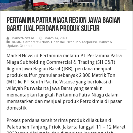
Pertamina Patra Niaga Region Jawa Bagian
Barat Jual Perdana Produk Sulfur
MarketNews.id
March 14, 2023
BUMN
,
Corporate Action
,
Finansial
,
Headline
,
Korporasi
,
Market &
Update
,
Otoritas
MarketNews.id Pertamina melalui PT Pertamina Patra
Niaga Subholding Commercial & Trading (SH C&T)
Region Jawa Bagian Barat (JBB), perdana menjual
produk sulfur granular sebanyak 2.800 Metrik Ton
(MT) ke PT South Pacific Viscose yang berlokasi di
wilayah Purwakarta Jawa Barat yang semakin
memantapkan langkah Pertamina Patra Niaga dalam
memasarkan dan menjual produk Petrokimia di pasar
domestik.
Proses perdana serah terima produk dilakukan di
Pelabuhan Tanjung Priok, Jakarta tanggal 11 – 12 Maret