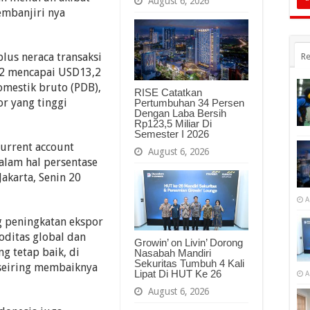
August 6, 2026
embanjiri nya
lus neraca transaksi
Re
022 mencapai USD13,2
omestik bruto (PDB),
RISE Catatkan
or yang tinggi
Pertumbuhan 34 Persen
Dengan Laba Bersih
Rp123,5 Miliar Di
Semester I 2026
urrent account
August 6, 2026
alam hal persentase
akarta, Senin 20
A
g peningkatan ekspor
oditas global dan
Growin’ on Livin’ Dorong
g tetap baik, di
Nasabah Mandiri
Sekuritas Tumbuh 4 Kali
seiring membaiknya
Lipat Di HUT Ke 26
A
August 6, 2026