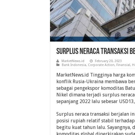
Surplus Neraca Transaksi Ber
MarketNews.id
February 20, 2023
Bank Indonesia
,
Corporate Action
,
Finansial
,
H
MarketNews.id Tingginya harga kom
konflik Rusia-Ukraina membawa ber
sebagai pengekspor komoditas Batu
Nikel dimana terjadi surplus neraca
sepanjang 2022 lalu sebesar USD13,
Surplus neraca transaksi berjalan 
posisi rupiah relatif stabil terhada
begitu kuat tahun lalu. Sayangnya, 
komoditas global diperkirakan sud