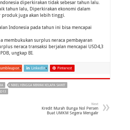
donesia diperkirakan tidak sebesar tahun lalu.
baik tahun lalu, Diperkirakan ekonomi dalam
produk juga akan lebih tinggi.
alan Indonesia pada tahun ini bisa mencapai
esia membukukan surplus neraca pembayaran
urplus neraca transaksi berjalan mencapai USD4,3
 PDB, ungkap BI.
tumbleupon
LinkedIn
Pinterest
RA
NIKEL HINGGA MINYAK KELAPA SAWIT
SD13
Next
Kredit Murah Bunga Nol Persen
Buat UMKM Segera Mengalir