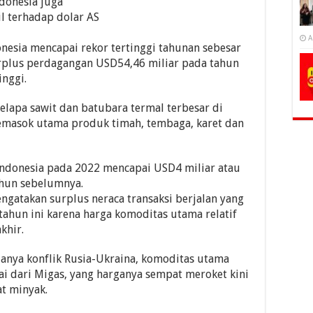
ndonesia juga
il terhadap dolar AS
A
nesia mencapai rekor tertinggi tahunan sebesar
rplus perdagangan USD54,46 miliar pada tahun
inggi.
elapa sawit dan batubara termal terbesar di
emasok utama produk timah, tembaga, karet dan
Indonesia pada 2022 mencapai USD4 miliar atau
ahun sebelumnya.
atakan surplus neraca transaksi berjalan yang
tahun ini karena harga komoditas utama relatif
khir.
danya konflik Rusia-Ukraina, komoditas utama
i dari Migas, yang harganya sempat meroket kini
at minyak.