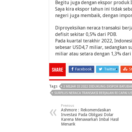
Begitu juga dengan ekspor produk In
Saya kira ekspor tahun ini tidak se
negeri juga membaik, dengan impor 
Diproyeksikan neraca transaksi berj
defisit sekitar 0,5% dari PDB.
Pada kuartal terakhir 2022, Indon
sebesar USD4,7 miliar, sedangkan s
miliar atau setara dengan 1,3% dari
Facebook
Twitter
S
Share
Tags
2 MILIAR DI 2022 DIDUKUNG EKSPOR BATUBA
SURPLUS NERACA TRANSAKSI BERJALAN RI CAPAI U
Previous
Ashmore : Rekomendasikan
Investasi Pada Obligasi Dolar
Karena Menawarkan Imbal Hasil
Menarik