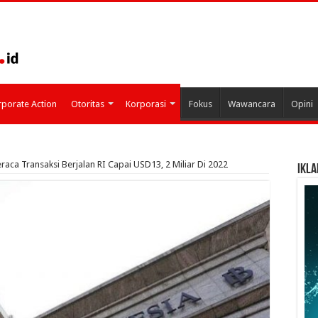
porate Action
Otoritas
Korporasi
Fokus
Wawancara
Opini
raca Transaksi Berjalan RI Capai USD13, 2 Miliar Di 2022
IKLA