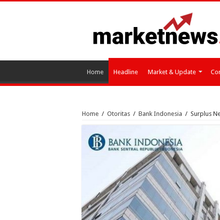
Home
Headline
Market & Update
Cor
Home
/
Otoritas
/
Bank Indonesia
/
Surplus Ne