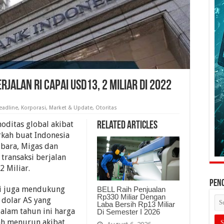
jalan RI Capai USD13, 2 Miliar Di 2022
eadline
,
Korporasi
,
Market & Update
,
Otoritas
oditas global akibat
Related Articles
kah buat Indonesia
bara, Migas dan
 transaksi berjalan
2 Miliar.
PEN
ini juga mendukung
BELL Raih Penjualan
Rp330 Miliar Dengan
p dolar AS yang
Laba Bersih Rp13 Miliar
dalam tahun ini harga
Di Semester I 2026
ah menurun akibat