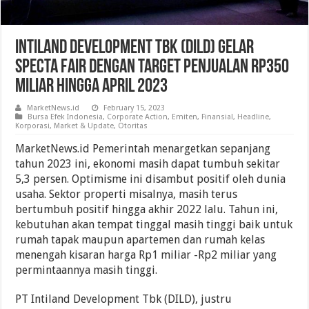
Intiland Development Tbk (DILD) Gelar
Specta Fair Dengan Target Penjualan Rp350
Miliar Hingga April 2023
MarketNews.id
February 15, 2023
Bursa Efek Indonesia
,
Corporate Action
,
Emiten
,
Finansial
,
Headline
,
Korporasi
,
Market & Update
,
Otoritas
MarketNews.id Pemerintah menargetkan sepanjang
tahun 2023 ini, ekonomi masih dapat tumbuh sekitar
5,3 persen. Optimisme ini disambut positif oleh dunia
usaha. Sektor properti misalnya, masih terus
bertumbuh positif hingga akhir 2022 lalu. Tahun ini,
kebutuhan akan tempat tinggal masih tinggi baik untuk
rumah tapak maupun apartemen dan rumah kelas
menengah kisaran harga Rp1 miliar -Rp2 miliar yang
permintaannya masih tinggi.
PT Intiland Development Tbk (DILD), justru