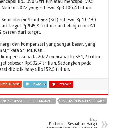
encapai Rp3.090,8 triliun atau mencapai 99,5
8 Nomor 2022 yang sebesar Rp3.106,4 triliun.
ja Kementerian/Lembaga (K/L) sebesar Rp1.079,3
dari target Rp945,8 triliun dan belanja non-K/L
 persen dari target.
energi dan kompensasi yang sangat besar, yang
BM,” kata Sri Mulyani.
n kompensasi pada 2022 mencapai Rp551,2 triliun
get sebesar Rp502,4 triliun. Sedangkan pada
si dibidik hanya Rp152,5 triliun.
tumbleupon
LinkedIn
Pinterest
KTOR PENOPANG DEFISIT BERKURANG
85 PERSEN TARGET SEBESAR 4
Next
Pertamina Sesuaikan Harga