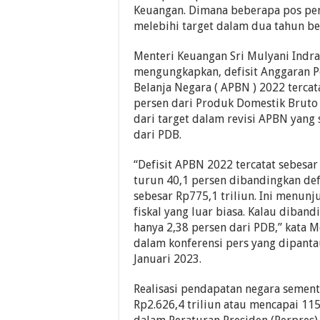
Keuangan. Dimana beberapa pos pe
melebihi target dalam dua tahun be
Menteri Keuangan Sri Mulyani Indr
mengungkapkan, defisit Anggaran 
Belanja Negara ( APBN ) 2022 tercat
persen dari Produk Domestik Bruto 
dari target dalam revisi APBN yang 
dari PDB.
“Defisit APBN 2022 tercatat sebesar
turun 40,1 persen dibandingkan defi
sebesar Rp775,1 triliun. Ini menunj
fiskal yang luar biasa. Kalau diban
hanya 2,38 persen dari PDB,” kata 
dalam konferensi pers yang dipantau
Januari 2023.
Realisasi pendapatan negara semen
Rp2.626,4 triliun atau mencapai 115