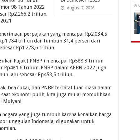
) Nomor 98 Tahun
A
Nomor 98 Tahun 2022
August 7, 2026
ar Rp2.266,2 triliun,
 2021.
enerimaan perpajakan yang mencapai Rp2.034,5
t Rp1.784 triliun dan tumbuh 31,4 persen dari
besar Rp1.278,6 triliun.
ukan Pajak ( PNBP ) mencapai Rp588,3 triliun
sar Rp481,6 triliun. PNBP dalam APBN 2022 juga
hun lalu sebesar Rp458,5 triliun.
ak, bea cukai, dan PNBP tercatat luar biasa dalam
 saat ekonomi pulih, kita juga mulai memulihkan
i Mulyani.
 negara yang juga tumbuh karena kenaikan harga
por unggulan Indonesia, digunakan untuk
nomian.