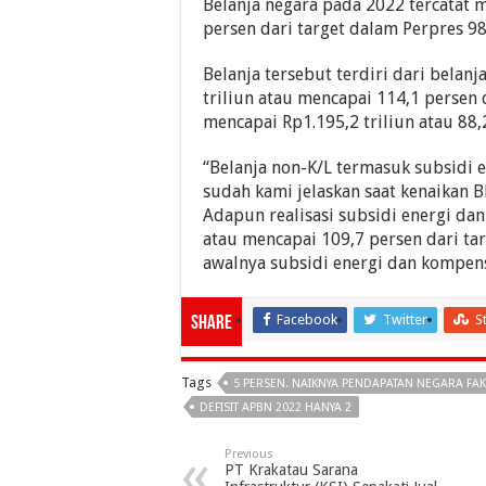
Belanja negara pada 2022 tercatat m
persen dari target dalam Perpres 9
Belanja tersebut terdiri dari belan
triliun atau mencapai 114,1 persen 
mencapai Rp1.195,2 triliun atau 88,2
“Belanja non-K/L termasuk subsidi 
sudah kami jelaskan saat kenaikan B
Adapun realisasi subsidi energi da
atau mencapai 109,7 persen dari tar
awalnya subsidi energi dan kompensa
Facebook
Twitter
S
Share
Tags
5 PERSEN. NAIKNYA PENDAPATAN NEGARA FA
DEFISIT APBN 2022 HANYA 2
Previous
PT Krakatau Sarana