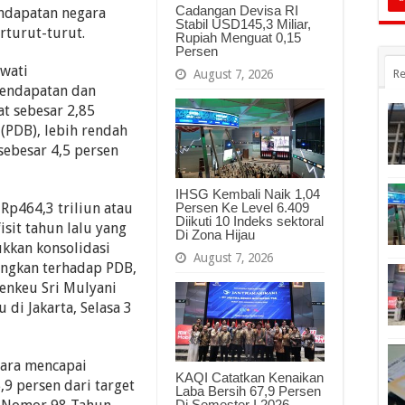
Cadangan Devisa RI
ndapatan negara
Stabil USD145,3 Miliar,
rturut-turut.
Rupiah Menguat 0,15
Persen
awati
Re
August 7, 2026
Pendapatan dan
at sebesar 2,85
(PDB), lebih rendah
sebesar 4,5 persen
IHSG Kembali Naik 1,04
 Rp464,3 triliun atau
Persen Ke Level 6.409
Diikuti 10 Indeks sektoral
sit tahun lalu yang
Di Zona Hijau
ukkan konsolidasi
August 7, 2026
dingkan terhadap PDB,
Menkeu Sri Mulyani
 di Jakarta, Selasa 3
tara mencapai
KAQI Catatkan Kenaikan
,9 persen dari target
Laba Bersih 67,9 Persen
Di Semester I 2026