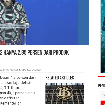
022 Hanya 2,85 Persen Dari Produk
eadline
,
Market & Update
,
Otoritas
ebesar 4,5 persen dari
Related Articles
nekan laju defisit
PEN
, 3 Triliun.
nan 40,1 persen atau
n defisit ini
 Kementerian