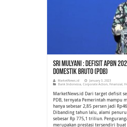
Sri Mulyani : Defisit APBN 2
Domestik Bruto (PDB)
MarketNews.id
January 3, 2023
Bank Indonesia
,
Corporate Action
,
Finansial
,
H
MarketNews.id Dari target defisit s
PDB, ternyata Pemerintah mampu me
hanya sebesar 2,85 persen jadi Rp464
Dibanding tahun lalu, alami penuru
sebesar Rp 775,1 triliun. Penguranga
merupakan prestasi tersendiri buat