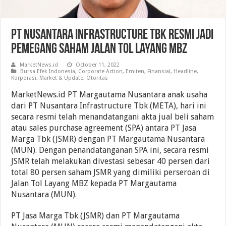
PT Nusantara Infrastructure Tbk Resmi Jadi
Pemegang Saham Jalan Tol Layang MBZ
MarketNews.id
October 11, 2022
Bursa Efek Indonesia
,
Corporate Action
,
Emiten
,
Finansial
,
Headline
,
Korporasi
,
Market & Update
,
Otoritas
MarketNews.id PT Margautama Nusantara anak usaha
dari PT Nusantara Infrastructure Tbk (META), hari ini
secara resmi telah menandatangani akta jual beli saham
atau sales purchase agreement (SPA) antara PT Jasa
Marga Tbk (JSMR) dengan PT Margautama Nusantara
(MUN). Dengan penandatanganan SPA ini, secara resmi
JSMR telah melakukan divestasi sebesar 40 persen dari
total 80 persen saham JSMR yang dimiliki perseroan di
Jalan Tol Layang MBZ kepada PT Margautama
Nusantara (MUN).
PT Jasa Marga Tbk (JSMR) dan PT Margautama