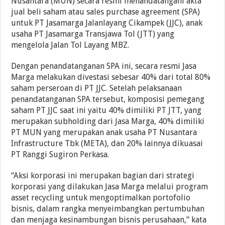
Nusantara (MUN) secara resmi menandatangani akta
jual beli saham atau sales purchase agreement (SPA)
untuk PT Jasamarga Jalanlayang Cikampek (JJC), anak
usaha PT Jasamarga Transjawa Tol (JTT) yang
mengelola Jalan Tol Layang MBZ.
Dengan penandatanganan SPA ini, secara resmi Jasa
Marga melakukan divestasi sebesar 40% dari total 80%
saham perseroan di PT JJC. Setelah pelaksanaan
penandatanganan SPA tersebut, komposisi pemegang
saham PT JJC saat ini yaitu 40% dimiliki PT JTT, yang
merupakan subholding dari Jasa Marga, 40% dimiliki
PT MUN yang merupakan anak usaha PT Nusantara
Infrastructure Tbk (META), dan 20% lainnya dikuasai
PT Ranggi Sugiron Perkasa.
“Aksi korporasi ini merupakan bagian dari strategi
korporasi yang dilakukan Jasa Marga melalui program
asset recycling untuk mengoptimalkan portofolio
bisnis, dalam rangka menyeimbangkan pertumbuhan
dan menjaga kesinambungan bisnis perusahaan,” kata