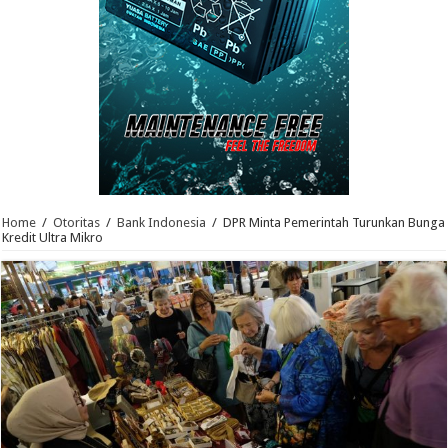
Home
/
Otoritas
/
Bank Indonesia
/
DPR Minta Pemerintah Turunkan Bunga
Kredit Ultra Mikro