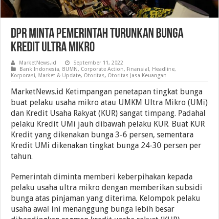
DPR Minta Pemerintah Turunkan Bunga
Kredit Ultra Mikro
MarketNews.id
September 11, 2022
Bank Indonesia
,
BUMN
,
Corporate Action
,
Finansial
,
Headline
,
Korporasi
,
Market & Update
,
Otoritas
,
Otoritas Jasa Keuangan
MarketNews.id Ketimpangan penetapan tingkat bunga
buat pelaku usaha mikro atau UMKM Ultra Mikro (UMi)
dan Kredit Usaha Rakyat (KUR) sangat timpang. Padahal
pelaku Kredit UMi jauh dibawah pelaku KUR. Buat KUR
Kredit yang dikenakan bunga 3-6 persen, sementara
Kredit UMi dikenakan tingkat bunga 24-30 persen per
tahun.
Pemerintah diminta memberi keberpihakan kepada
pelaku usaha ultra mikro dengan memberikan subsidi
bunga atas pinjaman yang diterima. Kelompok pelaku
usaha awal ini menanggung bunga lebih besar