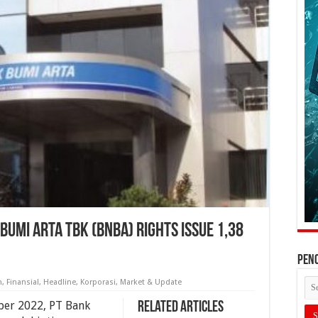
Bumi Arta Tbk (BNBA) Rights Issue 1,38
PEN
n
,
Finansial
,
Headline
,
Korporasi
,
Market & Update
ber 2022, PT Bank
Related Articles