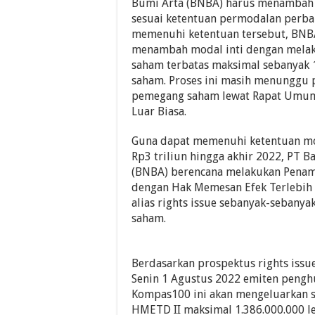
Bumi Arta (BNBA) harus menambah 
sesuai ketentuan permodalan perba
memenuhi ketentuan tersebut, BNB
menambah modal inti dengan mela
saham terbatas maksimal sebanyak 
saham. Proses ini masih menunggu 
pemegang saham lewat Rapat Umu
Luar Biasa.
Guna dapat memenuhi ketentuan m
Rp3 triliun hingga akhir 2022, PT 
(BNBA) berencana melakukan Pena
dengan Hak Memesan Efek Terlebi
alias rights issue sebanyak-sebanya
saham.
Berdasarkan prospektus rights issu
Senin 1 Agustus 2022 emiten pengh
Kompas100 ini akan mengeluarkan s
HMETD II maksimal 1.386.000.000 l