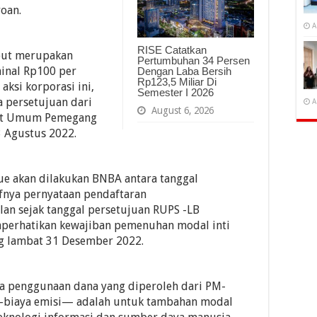
roan.
A
RISE Catatkan
ebut merupakan
Pertumbuhan 34 Persen
inal Rp100 per
Dengan Laba Bersih
Rp123,5 Miliar Di
aksi korporasi ini,
Semester I 2026
 persetujuan dari
A
August 6, 2026
pat Umum Pemegang
3 Agustus 2022.
sue akan dilakukan BNBA antara tanggal
fnya pernyataan pendaftaran
lan sejak tanggal persetujuan RUPS -LB
erhatikan kewajiban pemenuhan modal inti
ng lambat 31 Desember 2022.
ana penggunaan dana yang diperoleh dari PM-
a-biaya emisi— adalah untuk tambahan modal