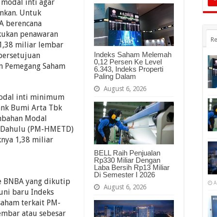
modal inti agar
nkan. Untuk
A berencana
kukan penawaran
Re
1,38 miliar lembar
Indeks Saham Melemah
persetujuan
0,12 Persen Ke Level
m Pemegang Saham
6.343, Indeks Properti
Paling Dalam
August 6, 2026
odal inti minimum
Bank Bumi Arta Tbk
mbahan Modal
h Dahulu (PM-HMETD)
knya 1,38 miliar
BELL Raih Penjualan
Rp330 Miliar Dengan
Laba Bersih Rp13 Miliar
Di Semester I 2026
e BNBA yang dikutip
A
August 6, 2026
uni baru Indeks
aham terkait PM-
embar atau sebesar