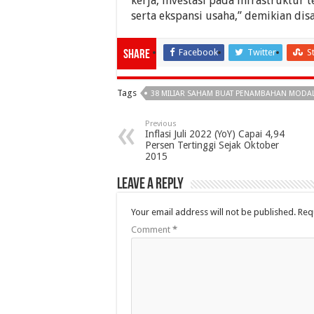
kerja, investasi pada infrastruktur
serta ekspansi usaha,” demikian d
Facebook
Twitter
S
Share
Tags
38 MILIAR SAHAM BUAT PENAMBAHAN MODAL 
Previous
Inflasi Juli 2022 (YoY) Capai 4,94
Persen Tertinggi Sejak Oktober
2015
Leave a Reply
Your email address will not be published.
Req
Comment
*