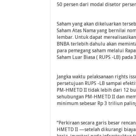
50 persen dari modal disetor perse
Saham yang akan dikeluarkan ters
Saham Atas Nama yang bernilai nom
lembar. Untuk dapat merealisasikan 
BNBA terlebih dahulu akan meminta
para pemegang saham melalui Ra
Saham Luar Biasa ( RUPS -LB) pada 
Jangka waktu pelaksanaan rights is
persetujuan RUPS -LB sampai efekti
PM-HMETD II tidak lebih dari 12 bu
sehubungan PM-HMETD II dan memp
minimum sebesar Rp 3 triliun pali
“Perkiraan secara garis besar renc
HMETD II —setelah dikurangi biay