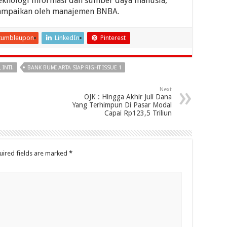
 teknologi informasi dan sumber daya manusia,
isampaikan oleh manajemen BNBA.
tumbleupon
LinkedIn
Pinterest
INTI.
BANK BUMI ARTA SIAP RIGHT ISSUE 1
Next
OJK : Hingga Akhir Juli Dana
Yang Terhimpun Di Pasar Modal
Capai Rp123,5 Triliun
uired fields are marked
*