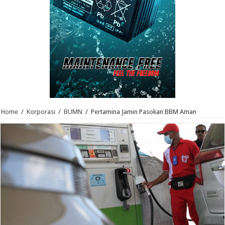
Home
/
Korporasi
/
BUMN
/
Pertamina Jamin Pasokan BBM Aman