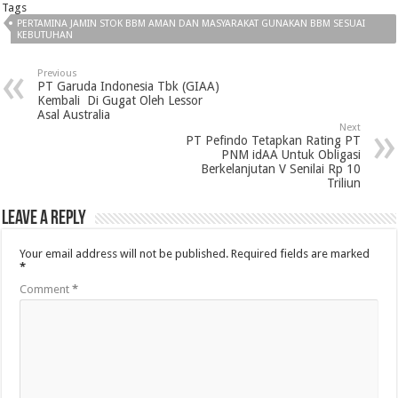
Tags
PERTAMINA JAMIN STOK BBM AMAN DAN MASYARAKAT GUNAKAN BBM SESUAI
KEBUTUHAN
Previous
PT Garuda Indonesia Tbk (GIAA)
Kembali Di Gugat Oleh Lessor
Asal Australia
Next
PT Pefindo Tetapkan Rating PT
PNM idAA Untuk Obligasi
Berkelanjutan V Senilai Rp 10
Triliun
Leave a Reply
Your email address will not be published.
Required fields are marked
*
Comment
*