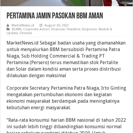
Pertamina Jamin Pasokan BBM Aman
MarketNews.id
August 20, 2022
BUMN
,
Corporate Action
,
Finansial
,
Headline
,
Korporasi
,
Market &
Update
,
Otoritas
MarketNews.id Sebagai badan usaha yang diamanahkan
untuk menyalurkan BBM bersubsidi Pertamina Patra
Niaga, Sub Holding Commercial & Trading PT
Pertamina (Persero) terus memastikan stok Pertalite
dan Solar dalam kondisi aman serta proses distribusi
dilakukan dengan maksimal
Corporate Secretary Pertamina Patra Niaga, Irto Ginting
mengatakan pertumbuhan ekonomi dan kegiatan
ekonomi masyarakat berdampak pada meningkatnya
kebutuhan energi masyarakat.
“Rata-rata konsumsi harian BBM nasional di tahun 2022
ini sudah lebih tinggi dibandingkan konsumsi normal