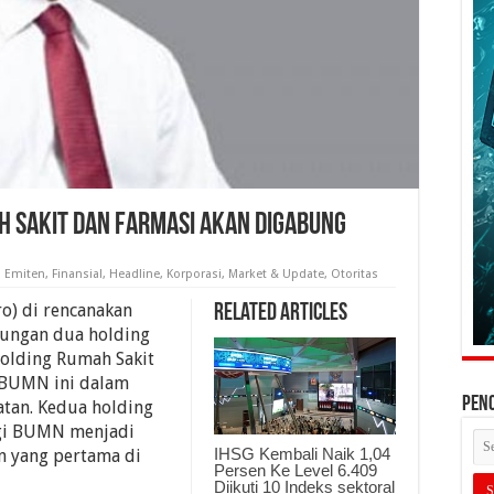
h Sakit Dan Farmasi Akan Digabung
,
Emiten
,
Finansial
,
Headline
,
Korporasi
,
Market & Update
,
Otoritas
o) di rencanakan
Related Articles
bungan dua holding
olding Rumah Sakit
BUMN ini dalam
PEN
atan. Kedua holding
rgi BUMN menjadi
IHSG Kembali Naik 1,04
an yang pertama di
Persen Ke Level 6.409
Diikuti 10 Indeks sektoral