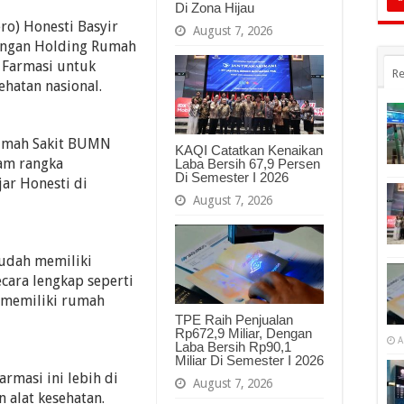
Di Zona Hijau
ro) Honesti Basyir
August 7, 2026
ngan Holding Rumah
Farmasi untuk
Re
hatan nasional.
umah Sakit BUMN
KAQI Catatkan Kenaikan
am rangka
Laba Bersih 67,9 Persen
Di Semester I 2026
jar Honesti di
August 7, 2026
udah memiliki
cara lengkap seperti
m memiliki rumah
TPE Raih Penjualan
Rp672,9 Miliar, Dengan
A
Laba Bersih Rp90,1
Miliar Di Semester I 2026
rmasi ini lebih di
August 7, 2026
n alat kesehatan.