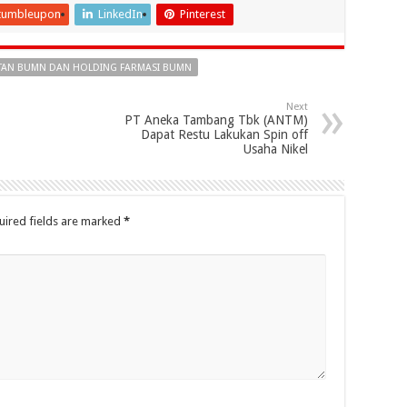
tumbleupon
LinkedIn
Pinterest
ATAN BUMN DAN HOLDING FARMASI BUMN
Next
PT Aneka Tambang Tbk (ANTM)
Dapat Restu Lakukan Spin off
Usaha Nikel
uired fields are marked
*