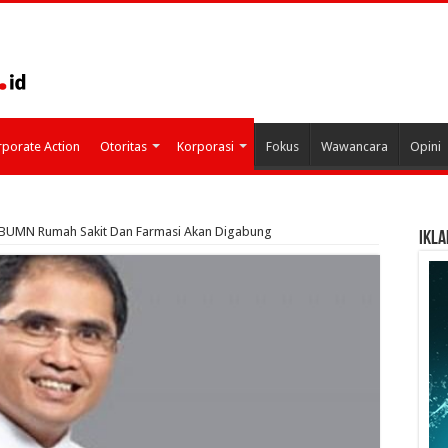
porate Action
Otoritas
Korporasi
Fokus
Wawancara
Opini
g BUMN Rumah Sakit Dan Farmasi Akan Digabung
IKLA