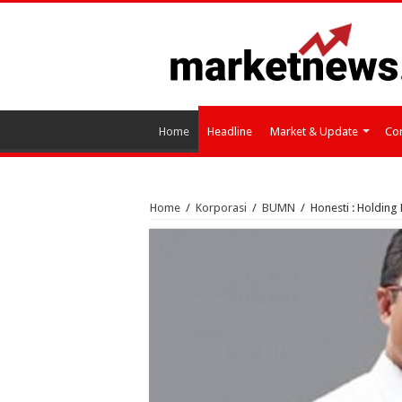
Home
Headline
Market & Update
Cor
Home
/
Korporasi
/
BUMN
/
Honesti : Holdin