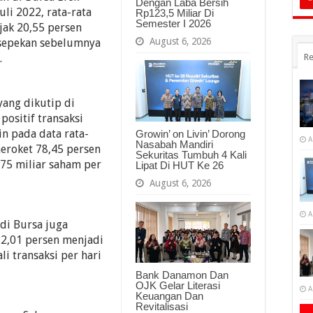
Dengan Laba Bersih
uli 2022, rata-rata
Rp123,5 Miliar Di
Semester I 2026
njak 20,55 persen
August 6, 2026
 sepekan sebelumnya
.
Re
ang dikutip di
positif transaksi
n pada data rata-
Growin’ on Livin’ Dorong
A
Nasabah Mandiri
meroket 78,45 persen
Sekuritas Tumbuh 4 Kali
,75 miliar saham per
Lipat Di HUT Ke 26
August 6, 2026
A
 di Bursa juga
2,01 persen menjadi
li transaksi per hari
Bank Danamon Dan
OJK Gelar Literasi
A
Keuangan Dan
Revitalisasi