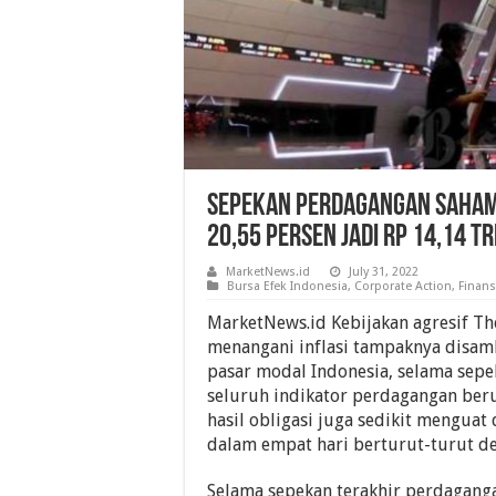
Sepekan Perdagangan Saham, 
20,55 Persen Jadi Rp 14,14 Tr
MarketNews.id
July 31, 2022
Bursa Efek Indonesia
,
Corporate Action
,
Finans
MarketNews.id Kebijakan agresif T
menangani inflasi tampaknya disamb
pasar modal Indonesia, selama sep
seluruh indikator perdagangan beru
hasil obligasi juga sedikit menguat 
dalam empat hari berturut-turut den
Selama sepekan terakhir perdaganga