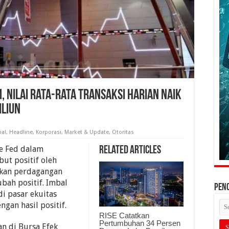
Nilai Rata-rata Transaksi Harian Naik
iliun
ial
,
Headline
,
Korporasi
,
Market & Update
,
Otoritas
he Fed dalam
Related Articles
ut positif oleh
ekan perdagangan
bah positif. Imbal
PEN
di pasar ekuitas
gan hasil positif.
RISE Catatkan
Pertumbuhan 34 Persen
n di Bursa Efek