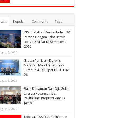
cent
Popular
Comments
Tags
RISE Catatkan Pertumbuhan 34
Persen Dengan Laba Bersih
Rp123,5 Miliar Di Semester I
2026
ugust 6, 2026
Growin’ on Livin’ Dorong
Nasabah Mandiri Sekuritas
Tumbuh 4 Kali Lipat Di HUT Ke
26
ugust 6, 2026
Bank Danamon Dan OJK Gelar
Literasi Keuangan Dan
Revitalisasi Perpustakaan Di
Jambi
ugust 6, 2026
Indosat (ISAT) Cari Pinjaman