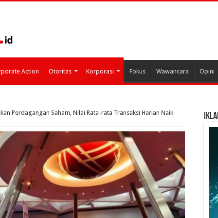
porate Action
Otoritas
Korporasi
Fokus
Wawancara
Opini
kan Perdagangan Saham, Nilai Rata-rata Transaksi Harian Naik
IKLA