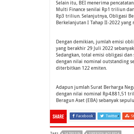
Selain itu, BEI menerima pencatatan
Multi Finance senilai Rp1 triliun da
Rp3 triliun. Selanjutnya, Obligasi B
Berkelanjutan I Tahap II-2022 yang 
Dengan demikian, jumlah emisi oblig
yang berakhir 29 Juli 2022 sebanyak 
Sedangkan, total emisi obligasi dan
dengan nilai nominal outstanding s
diterbitkan 122 emiten.
Adapun jumlah Surat Berharga Negar
dengan nilai nominal Rp4.881,51 tr
Beragun Aset (EBA) sebanyak sepuluh
Facebook
Twitter
S
Share
Tags
14 TRILIUN
55PERSEN JADI RP14