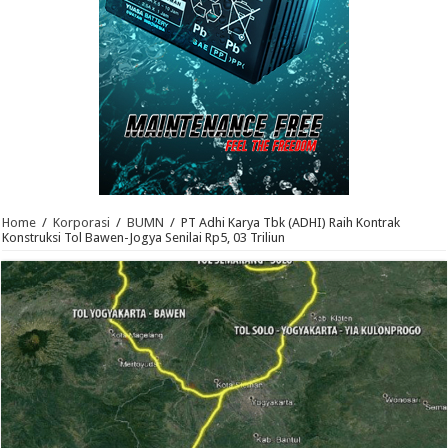
Home
/
Korporasi
/
BUMN
/
PT Adhi Karya Tbk (ADHI) Raih Kontrak
Konstruksi Tol Bawen-Jogya Senilai Rp5, 03 Triliun