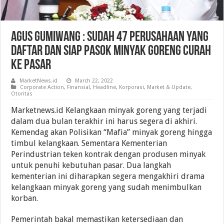
Agus Gumiwang : Sudah 47 Perusahaan Yang
Daftar Dan Siap Pasok Minyak Goreng Curah
Ke Pasar
MarketNews.id
March 22, 2022
Corporate Action
,
Finansial
,
Headline
,
Korporasi
,
Market & Update
,
Otoritas
Marketnews.id Kelangkaan minyak goreng yang terjadi
dalam dua bulan terakhir ini harus segera di akhiri.
Kemendag akan Polisikan “Mafia” minyak goreng hingga
timbul kelangkaan. Sementara Kementerian
Perindustrian teken kontrak dengan produsen minyak
untuk penuhi kebutuhan pasar. Dua langkah
kementerian ini diharapkan segera mengakhiri drama
kelangkaan minyak goreng yang sudah menimbulkan
korban.
Pemerintah bakal memastikan ketersediaan dan