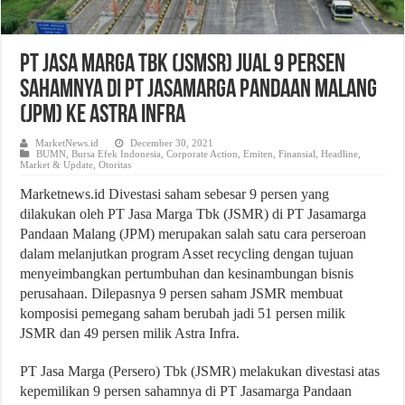
PT Jasa Marga Tbk (JSMSR) Jual 9 Persen
Sahamnya DI PT Jasamarga Pandaan Malang
(JPM) Ke Astra Infra
MarketNews.id
December 30, 2021
BUMN
,
Bursa Efek Indonesia
,
Corporate Action
,
Emiten
,
Finansial
,
Headline
,
Market & Update
,
Otoritas
Marketnews.id Divestasi saham sebesar 9 persen yang
dilakukan oleh PT Jasa Marga Tbk (JSMR) di PT Jasamarga
Pandaan Malang (JPM) merupakan salah satu cara perseroan
dalam melanjutkan program Asset recycling dengan tujuan
menyeimbangkan pertumbuhan dan kesinambungan bisnis
perusahaan. Dilepasnya 9 persen saham JSMR membuat
komposisi pemegang saham berubah jadi 51 persen milik
JSMR dan 49 persen milik Astra Infra.
PT Jasa Marga (Persero) Tbk (JSMR) melakukan divestasi atas
kepemilikan 9 persen sahamnya di PT Jasamarga Pandaan