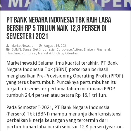
PT Bank Negara Indonesia Tbk Raih Laba
Bersih Rp 5 Triliun Naik 12,8 Persen Di
Semester I 2021
MarketNews.id
August 16, 2021
BUMN
,
Bursa Efek Indonesia
,
Corporate Action
,
Emiten
,
Finansial
,
Headline
,
Korporasi
,
Market & Update
,
Otoritas
Marketnews.id Selama lima kuartal terakhir, PT Bank
Negara Indonesia Tbk (BBNI) perseroan berhasil
menghasilkan Pre-Provisioning Operating Profit (PPOP)
yang terus bertumbuh. Puncaknya pertumbuhan itu
terjadi di semester pertama tahun ini dimana PPOP
tumbuh 24,4 persen atau setara Rp 16,1 triliun.
Pada Semester I-2021, PT Bank Negara Indonesia
(Persero) Tbk (BBNI) mampu menunjukkan konsistensi
perbaikan kinerja keuangan yang tercermin dari
pertumbuhan laba bersih sebesar 12,8 persen (year-on-