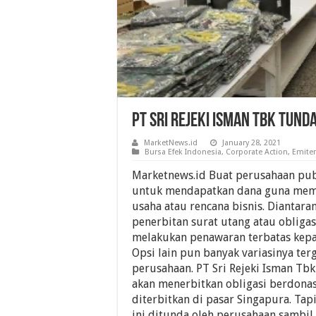
PT Sri Rejeki Isman Tbk Tund
MarketNews.id
January 28, 2021
Bursa Efek Indonesia
,
Corporate Action
,
Emite
Marketnews.id Buat perusahaan publ
untuk mendapatkan dana guna memb
usaha atau rencana bisnis. Diantara
penerbitan surat utang atau obligasi
melakukan penawaran terbatas kep
Opsi lain pun banyak variasinya te
perusahaan. PT Sri Rejeki Isman Tb
akan menerbitkan obligasi berdonas
diterbitkan di pasar Singapura. Tap
ini ditunda oleh perusahaan sambi