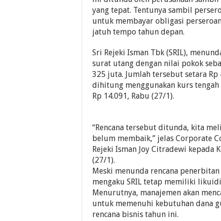
yang tepat. Tentunya sambil perser
untuk membayar obligasi perseroa
jatuh tempo tahun depan.
Sri Rejeki Isman Tbk (SRIL), menund
surat utang dengan nilai pokok se
325 juta. Jumlah tersebut setara Rp 4
dihitung menggunakan kurs tengah B
Rp 14.091, Rabu (27/1).
“Rencana tersebut ditunda, kita mel
belum membaik,” jelas Corporate C
Rejeki Isman Joy Citradewi kepada K
(27/1).
Meski menunda rencana penerbitan s
mengaku SRIL tetap memiliki likuid
Menurutnya, manajemen akan mencar
untuk memenuhi kebutuhan dana g
rencana bisnis tahun ini.