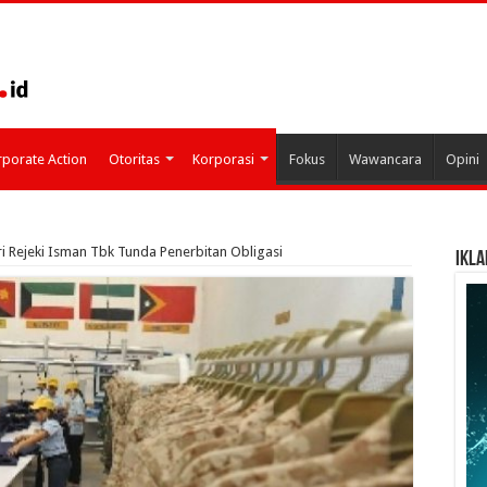
porate Action
Otoritas
Korporasi
Fokus
Wawancara
Opini
ri Rejeki Isman Tbk Tunda Penerbitan Obligasi
IKLA