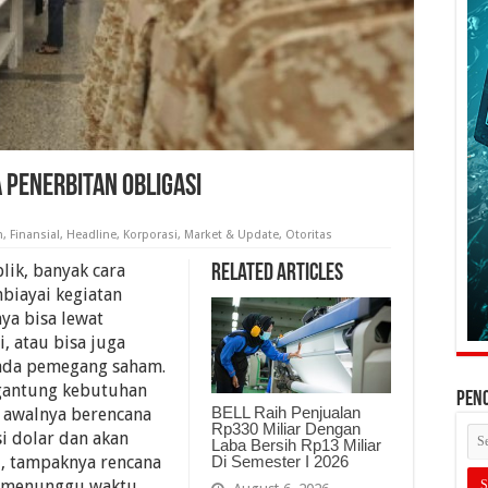
a Penerbitan Obligasi
n
,
Finansial
,
Headline
,
Korporasi
,
Market & Update
,
Otoritas
ik, banyak cara
Related Articles
iayai kegiatan
nya bisa lewat
, atau bisa juga
ada pemegang saham.
rgantung kebutuhan
PEN
BELL Raih Penjualan
k awalnya berencana
Rp330 Miliar Dengan
i dolar dan akan
Laba Bersih Rp13 Miliar
Di Semester I 2026
i, tampaknya rencana
l menunggu waktu