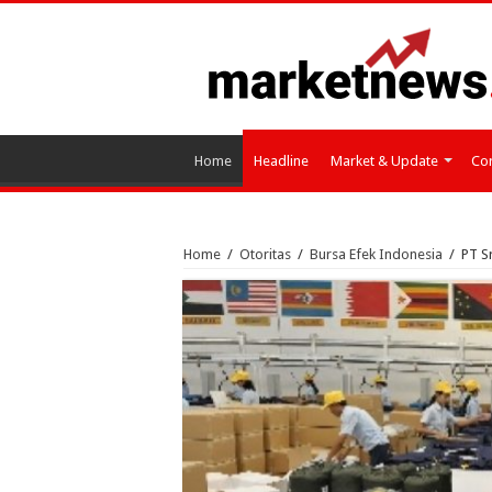
Home
Headline
Market & Update
Cor
Home
/
Otoritas
/
Bursa Efek Indonesia
/
PT S