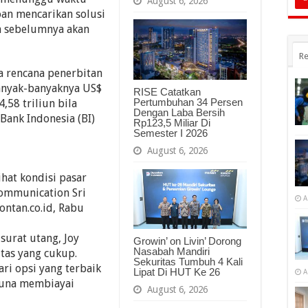
August 6, 2026
oan mencarikan solusi
n sebelumnya akan
Re
a rencana penerbitan
banyak-banyaknya US$
RISE Catatkan
Pertumbuhan 34 Persen
,58 triliun bila
Dengan Laba Bersih
ank Indonesia (BI)
Rp123,5 Miliar Di
Semester I 2026
August 6, 2026
ihat kondisi pasar
ommunication Sri
A
ontan.co.id, Rabu
urat utang, Joy
Growin’ on Livin’ Dorong
Nasabah Mandiri
itas yang cukup.
Sekuritas Tumbuh 4 Kali
i opsi yang terbaik
Lipat Di HUT Ke 26
A
una membiayai
August 6, 2026