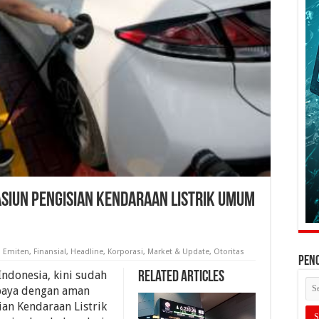
tasiun Pengisian Kendaraan Listrik Umum
,
Emiten
,
Finansial
,
Headline
,
Korporasi
,
Market & Update
,
Otoritas
PEN
Indonesia, kini sudah
Related Articles
abaya dengan aman
ian Kendaraan Listrik