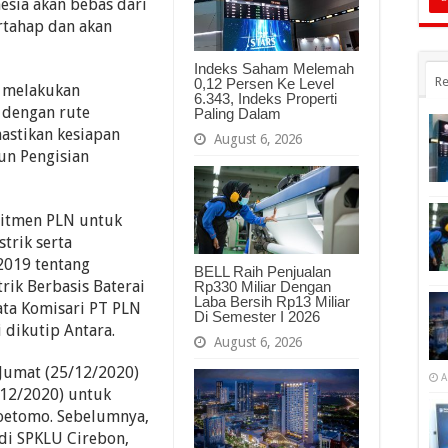
esia akan bebas dari
ertahap dan akan
Indeks Saham Melemah
Re
0,12 Persen Ke Level
, melakukan
6.343, Indeks Properti
i dengan rute
Paling Dalam
mastikan kesiapan
August 6, 2026
un Pengisian
mitmen PLN untuk
trik serta
2019 tentang
BELL Raih Penjualan
rik Berbasis Baterai
Rp330 Miliar Dengan
Laba Bersih Rp13 Miliar
kata Komisari PT PLN
Di Semester I 2026
 dikutip Antara.
August 6, 2026
 Jumat (25/12/2020)
A
/12/2020) untuk
Soetomo. Sebelumnya,
 di SPKLU Cirebon,