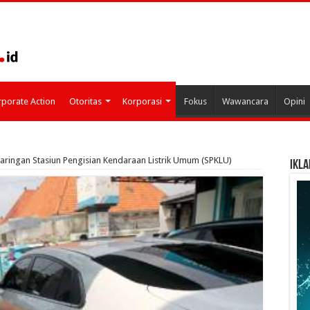
porate Action
Otoritas
Korporasi
Fokus
Wawancara
Opini
Jaringan Stasiun Pengisian Kendaraan Listrik Umum (SPKLU)
IKLA