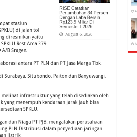
RISE Catatkan
A
Pertumbuhan 34 Persen
Dengan Laba Bersih
Rp123,5 Miliar Di
pat stasiun
Semester I 2026
PKLU) di jalan tol
August 6, 2026
g diresmikan yaitu
, SPKLU Rest Area 379
A
 A/B Sragen.
aborasi antara PT PLN dan PT Jasa Marga Tbk.
di Surabaya, Situbondo, Paiton dan Banyuwangi.
melihat infrastruktur yang telah disediakan oleh
rik yang menempuh kendaraan jarak jauh bisa
ersediaan SPKLU.
gan dan Niaga PT PJB, mengatakan perusahaan
ung PLN Distribusi dalam penyediaan jaringan
n listrik.