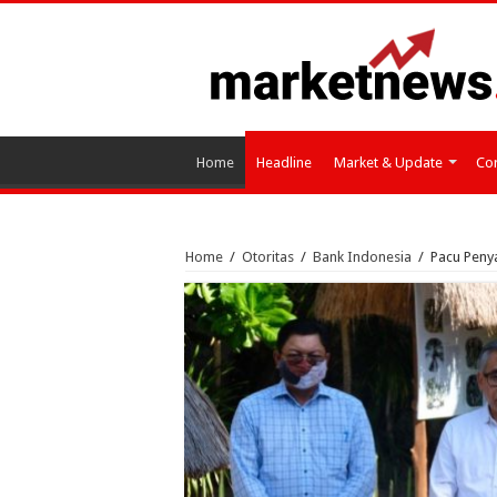
Home
Headline
Market & Update
Cor
Home
/
Otoritas
/
Bank Indonesia
/
Pacu Penya