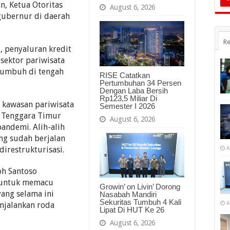
n, Ketua Otoritas
August 6, 2026
gubernur di daerah
Re
i, penyaluran kredit
sektor pariwisata
 tumbuh di tengah
RISE Catatkan
Pertumbuhan 34 Persen
Dengan Laba Bersih
Rp123,5 Miliar Di
a kawasan pariwisata
Semester I 2026
a Tenggara Timur
August 6, 2026
andemi. Alih-alih
ng sudah berjalan
irestrukturisasi.
A
h Santoso
 untuk memacu
Growin’ on Livin’ Dorong
ang selama ini
Nasabah Mandiri
Sekuritas Tumbuh 4 Kali
A
njalankan roda
Lipat Di HUT Ke 26
August 6, 2026