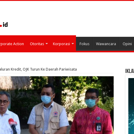
porate Action
Otoritas
Korporasi
Fokus
Wawancara
Opini
luran Kredit, OJK Turun Ke Daerah Pariwisata
IKLA