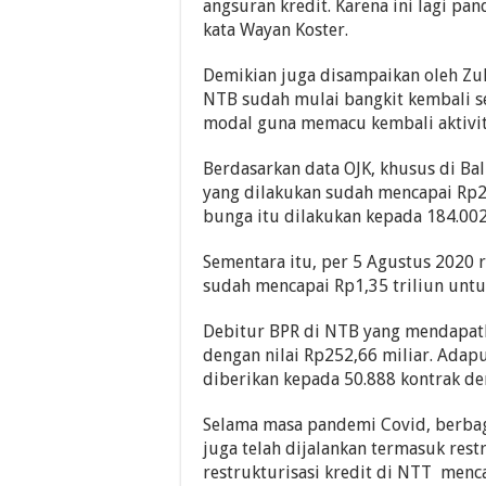
angsuran kredit. Karena ini lagi pan
kata Wayan Koster.
Demikian juga disampaikan oleh Zul
NTB sudah mulai bangkit kembali 
modal guna memacu kembali aktivit
Berdasarkan data OJK, khusus di Bal
yang dilakukan sudah mencapai Rp28
bunga itu dilakukan kepada 184.002
Sementara itu, per 5 Agustus 2020 r
sudah mencapai Rp1,35 triliun unt
Debitur BPR di NTB yang mendapatk
dengan nilai Rp252,66 miliar. Adap
diberikan kepada 50.888 kontrak den
Selama masa pandemi Covid, berbag
juga telah dijalankan termasuk rest
restrukturisasi kredit di NTT menc