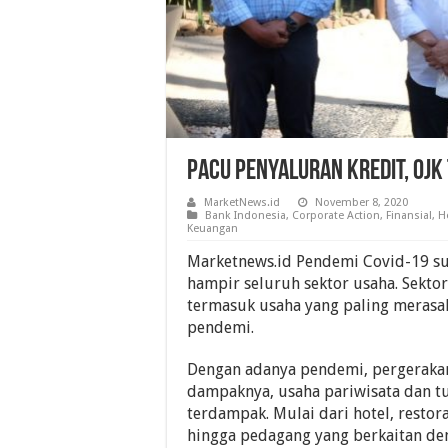
Pacu Penyaluran Kredit, OJK
MarketNews.id
November 8, 2020
Bank Indonesia
,
Corporate Action
,
Finansial
,
H
Keuangan
Marketnews.id Pendemi Covid-19 
hampir seluruh sektor usaha. Sektor
termasuk usaha yang paling merasa
pendemi.
Dengan adanya pendemi, pergeraka
dampaknya, usaha pariwisata dan t
terdampak. Mulai dari hotel, restora
hingga pedagang yang berkaitan de