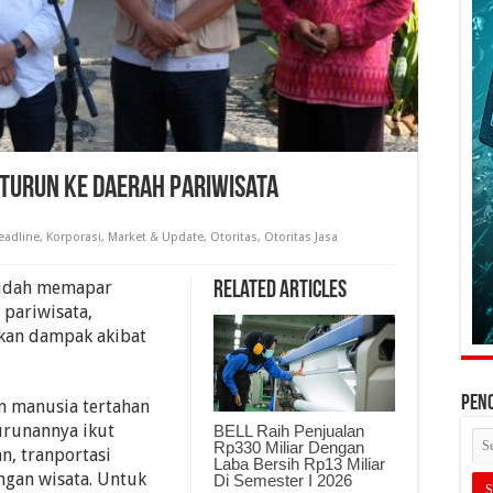
 Turun Ke Daerah Pariwisata
eadline
,
Korporasi
,
Market & Update
,
Otoritas
,
Otoritas Jasa
sudah memapar
Related Articles
 pariwisata,
kan dampak akibat
PEN
n manusia tertahan
urunannya ikut
BELL Raih Penjualan
Rp330 Miliar Dengan
n, tranportasi
Laba Bersih Rp13 Miliar
ngan wisata. Untuk
Di Semester I 2026