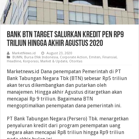
Bank BTN Target Salurkan Kredit PEN Rp9
Triliun Hingga Akhir Agustus 2020
MarketNews.id
August 23, 2020
BUMN
,
Bursa Efek Indonesia
,
Corporate Action
,
Emiten
,
Finansial
,
Headline
,
Korporasi
,
Market & Update
,
Otoritas
Marketnews.id Dana penempatan Pemerintah di PT
Bank Tabungan Negara Tbk (BTN) sebesar Rp5 triliun
akan terus dikembangkan dan putarkan oleh
manajemen. Hingga akhir Agustus ditargetkan akan
mencapai Rp 9 triliun. Bagaimana BTN
mengoptimalkan penempatan dana pemerintah ini.
PT Bank Tabungan Negara (Persero) Tbk. menargetkan
penyaluran kredit dari program penempatan uang
negara akan mencapai Rp8 triliun hingga Rp9 triliun