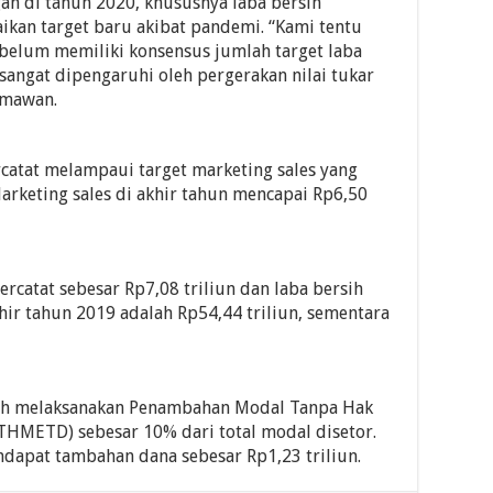
an di tahun 2020, khususnya laba bersih
an target baru akibat pandemi. “Kami tentu
i belum memiliki konsensus jumlah target laba
a sangat dipengaruhi oleh pergerakan nilai tukar
rmawan.
rcatat melampaui target marketing sales yang
Marketing sales di akhir tahun mencapai Rp6,50
tercatat sebesar Rp7,08 triliun dan laba bersih
khir tahun 2019 adalah Rp54,44 triliun, sementara
elah melaksanakan Penambahan Modal Tanpa Hak
HMETD) sebesar 10% dari total modal disetor.
ndapat tambahan dana sebesar Rp1,23 triliun.