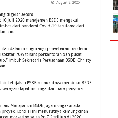
August 8, 2026
ng digelar secara
at 10 Juli 2020 manajemen BSDE mengakui
mbas dari pandemi Covid-19 terutama dari
lanjaan.
intah dalam mengurangi penyebaran pendemi
u sekitar 70% tenant perkantoran dan pusat
tup,” imbuh Sekretaris Perusahaan BSDE, Christy
oan.
rkait kebijakan PSBB menurutnya membuat BSDE
sewa agar dapat meringankan para penyewa.
hunian, Manajemen BSDE juga mengakui ada
 proyek. Kondisi ini menurutnya kemungkinan
et marketing sales Rp 7,2 triliun di 2020.