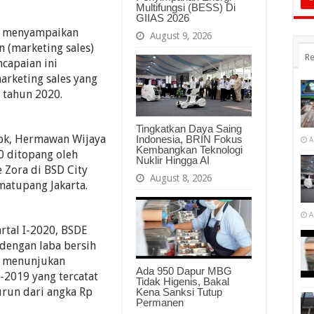
Multifungsi (BESS) Di
GIIAS 2026
) menyampaikan
August 9, 2026
 (marketing sales)
Re
ncapaian ini
rketing sales yang
g tahun 2020.
Tingkatkan Daya Saing
bk, Hermawan Wijaya
Indonesia, BRIN Fokus
A
Kembangkan Teknologi
0 ditopang oleh
Nuklir Hingga AI
 Zora di BSD City
August 8, 2026
matupang Jakarta.
A
rtal I-2020, BSDE
 dengan laba bersih
ni menunjukan
Ada 950 Dapur MBG
-2019 yang tercatat
Tidak Higenis, Bakal
turun dari angka Rp
Kena Sanksi Tutup
Permanen