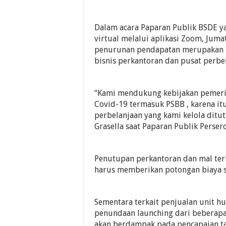
Dalam acara Paparan Publik BSDE ya
virtual melalui aplikasi Zoom, Jum
penurunan pendapatan merupakan i
bisnis perkantoran dan pusat perbe
“Kami mendukung kebijakan pemer
Covid-19 termasuk PSBB , karena it
perbelanjaan yang kami kelola ditu
Grasella saat Paparan Publik Perser
Penutupan perkantoran dan mal te
harus memberikan potongan biaya 
Sementara terkait penjualan unit 
penundaan launching dari beberapa
akan berdampak pada pencapaian targ