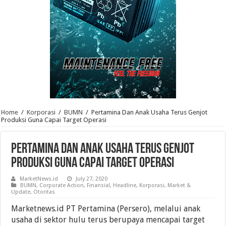
Home
/
Korporasi
/
BUMN
/
Pertamina Dan Anak Usaha Terus Genjot
Produksi Guna Capai Target Operasi
Pertamina Dan Anak Usaha Terus Genjot
Produksi Guna Capai Target Operasi
MarketNews.id
July 27, 2020
BUMN
,
Corporate Action
,
Finansial
,
Headline
,
Korporasi
,
Market &
Update
,
Otoritas
Marketnews.id PT Pertamina (Persero), melalui anak
usaha di sektor hulu terus berupaya mencapai target