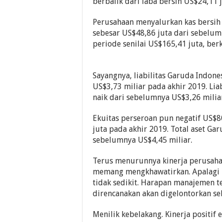
berbalik dari laba bersih US$24,11 j
Perusahaan menyalurkan kas bersih 
sebesar US$48,86 juta dari sebelumn
periode senilai US$165,41 juta, ber
Sayangnya, liabilitas Garuda Indon
US$3,73 miliar pada akhir 2019. Lia
naik dari sebelumnya US$3,26 milia
Ekuitas perseroan pun negatif US$8
juta pada akhir 2019. Total aset Gar
sebelumnya US$4,45 miliar.
Terus menurunnya kinerja perusah
memang mengkhawatirkan. Apalagi h
tidak sedikit. Harapan manajemen t
direncanakan akan digelontorkan seb
Menilik kebelakang. Kinerja positif