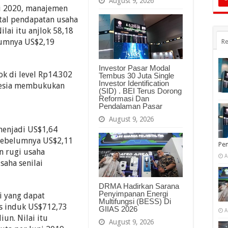
August 9, 2026
i 2020, manajemen
tal pendapatan usaha
lai itu anjlok 58,18
elumnya US$2,19
Re
Investor Pasar Modal
ok di level Rp14.302
Tembus 30 Juta Single
Investor Identification
onesia membukukan
(SID) . BEI Terus Dorong
Reformasi Dan
Pendalaman Pasar
August 9, 2026
menjadi US$1,64
 sebelumnya US$2,11
Pe
 rugi usaha
A
saha senilai
DRMA Hadirkan Sarana
Penyimpanan Energi
 yang dapat
Multifungsi (BESS) Di
as induk US$712,73
GIIAS 2026
A
iun. Nilai itu
August 9, 2026