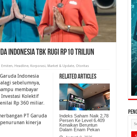
da Indonesia Tbk Rugi Rp10 Triliun
,
Emiten
,
Headline
,
Korporasi
,
Market & Update
,
Otoritas
 Garuda Indonesia
Related Articles
palagi sebelumnya,
ak mampu membayar
Investasi Kolektif
nilai Rp 360 miliar.
PEN
enerbangan PT Garuda
Indeks Saham Naik 2,78
Persen Ke Level 6.409
penurunan kinerja
Kenaikan Beruntun
Dalam Enam Pekan