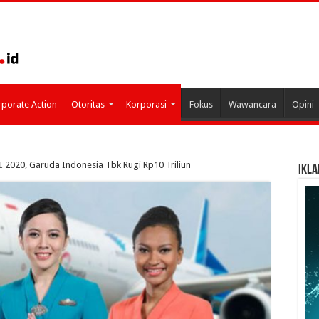
porate Action
Otoritas
Korporasi
Fokus
Wawancara
Opini
 2020, Garuda Indonesia Tbk Rugi Rp10 Triliun
IKLA