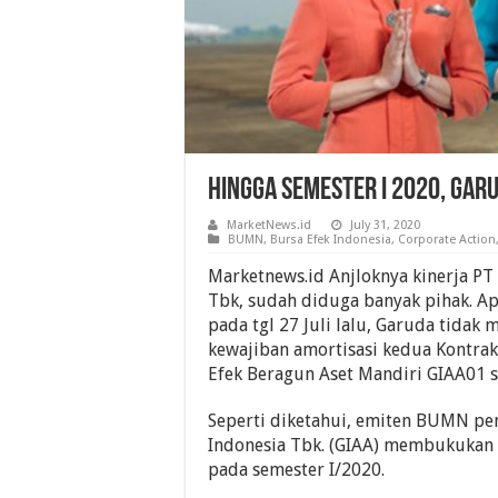
Hingga Semester I 2020, Garu
MarketNews.id
July 31, 2020
BUMN
,
Bursa Efek Indonesia
,
Corporate Action
Marketnews.id Anjloknya kinerja PT
Tbk, sudah diduga banyak pihak. A
pada tgl 27 Juli lalu, Garuda tid
kewajiban amortisasi kedua Kontrak 
Efek Beragun Aset Mandiri GIAA01 se
Seperti diketahui, emiten BUMN p
Indonesia Tbk. (GIAA) membukukan 
pada semester I/2020.