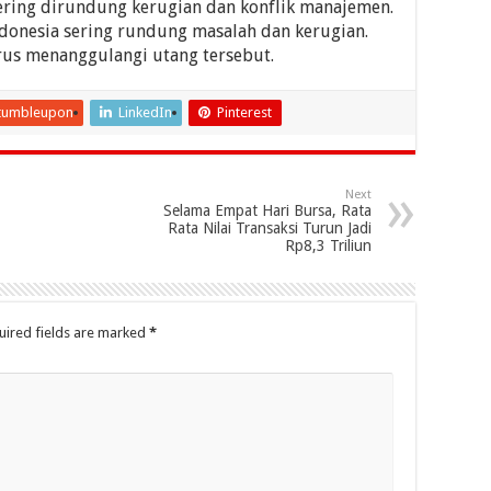
i sering dirundung kerugian dan konflik manajemen.
donesia sering rundung masalah dan kerugian.
rus menanggulangi utang tersebut.
tumbleupon
LinkedIn
Pinterest
Next
Selama Empat Hari Bursa, Rata
Rata Nilai Transaksi Turun Jadi
Rp8,3 Triliun
uired fields are marked
*