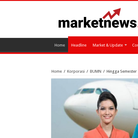
Home
Headline
Market & Update
Cor
Home
/
Korporasi
/
BUMN
/
Hingga Semester I