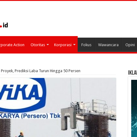
porate Action
Otoritas
Korporasi
Fokus
Wawancara
Opini
Proyek, Prediksi Laba Turun Hingga 50 Persen
IKLA