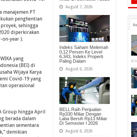
August 7, 2026
sa manajemen PT
akukan penghentian
Re
 proyek, sehingga
 2020 diperkirakan
-on-year ).
Indeks Saham Melemah
0,12 Persen Ke Level
6.343, Indeks Properti
 WIKA yang
Paling Dalam
A
donesia (BEI) di
August 6, 2026
 usaha Wijaya Karya
demi Covid-19 yang
tan operasional
BELL Raih Penjualan
A Group hingga April
Rp330 Miliar Dengan
ang berada dalam
Laba Bersih Rp13 Miliar
Di Semester I 2026
hentian sementara
August 6, 2026
k,” demikian