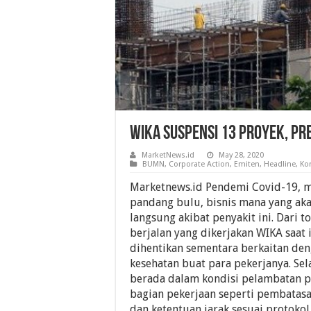
WIKA Suspensi 13 Proyek, Pr
MarketNews.id
May 28, 2020
BUMN
,
Corporate Action
,
Emiten
,
Headline
,
Ko
Marketnews.id Pendemi Covid-19, 
pandang bulu, bisnis mana yang aka
langsung akibat penyakit ini. Dari t
berjalan yang dikerjakan WIKA saat 
dihentikan sementara berkaitan de
kesehatan buat para pekerjanya. Sel
berada dalam kondisi pelambatan p
bagian pekerjaan seperti pembatas
dan ketentuan jarak sesuai protokol