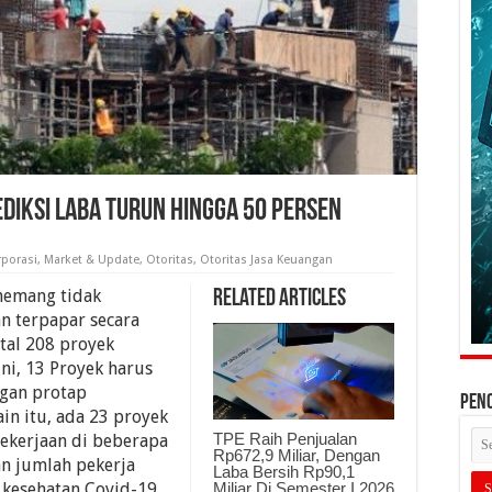
ediksi Laba Turun Hingga 50 Persen
rporasi
,
Market & Update
,
Otoritas
,
Otoritas Jasa Keuangan
memang tidak
Related Articles
n terpapar secara
otal 208 proyek
ini, 13 Proyek harus
ngan protap
PEN
ain itu, ada 23 proyek
TPE Raih Penjualan
ekerjaan di beberapa
Rp672,9 Miliar, Dengan
an jumlah pekerja
Laba Bersih Rp90,1
Miliar Di Semester I 2026
 kesehatan Covid-19.