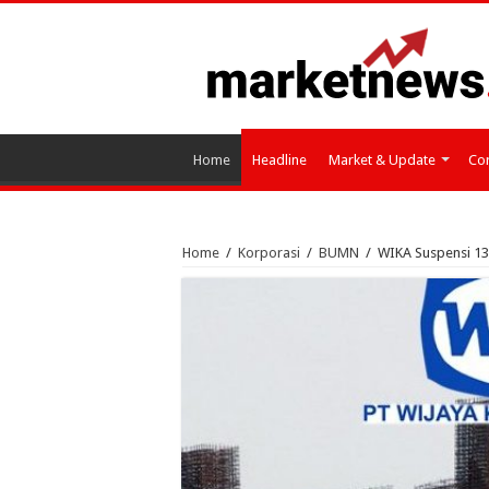
Home
Headline
Market & Update
Cor
Home
/
Korporasi
/
BUMN
/
WIKA Suspensi 13 