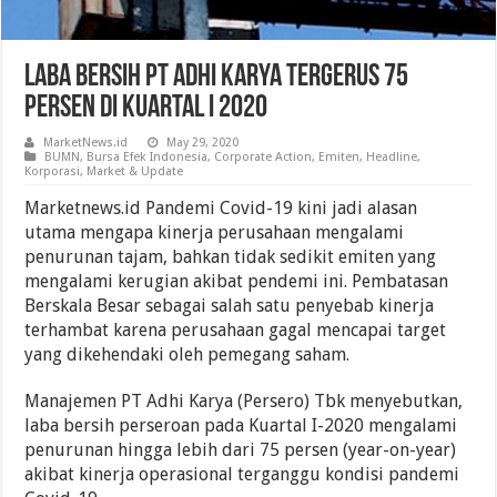
Laba Bersih PT Adhi Karya Tergerus 75
Persen Di Kuartal I 2020
MarketNews.id
May 29, 2020
BUMN
,
Bursa Efek Indonesia
,
Corporate Action
,
Emiten
,
Headline
,
Korporasi
,
Market & Update
Marketnews.id Pandemi Covid-19 kini jadi alasan
utama mengapa kinerja perusahaan mengalami
penurunan tajam, bahkan tidak sedikit emiten yang
mengalami kerugian akibat pendemi ini. Pembatasan
Berskala Besar sebagai salah satu penyebab kinerja
terhambat karena perusahaan gagal mencapai target
yang dikehendaki oleh pemegang saham.
Manajemen PT Adhi Karya (Persero) Tbk menyebutkan,
laba bersih perseroan pada Kuartal I-2020 mengalami
penurunan hingga lebih dari 75 persen (year-on-year)
akibat kinerja operasional terganggu kondisi pandemi