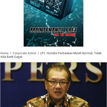
Home
/
Corporate Action
/
LPS : Kondisi Perbankan Masih Normal. Tidak
Ada Bank Gagal