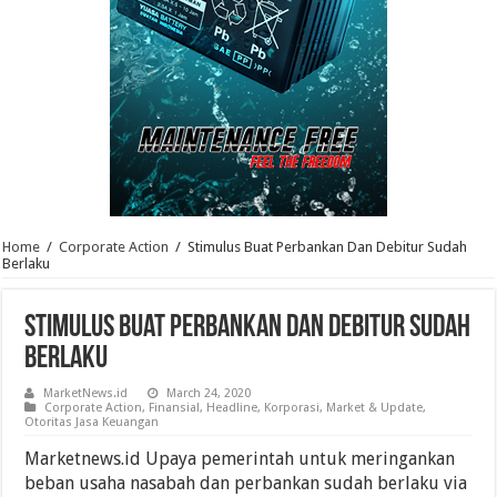
Home
/
Corporate Action
/
Stimulus Buat Perbankan Dan Debitur Sudah
Berlaku
Stimulus Buat Perbankan Dan Debitur Sudah
Berlaku
MarketNews.id
March 24, 2020
Corporate Action
,
Finansial
,
Headline
,
Korporasi
,
Market & Update
,
Otoritas Jasa Keuangan
Marketnews.id Upaya pemerintah untuk meringankan
beban usaha nasabah dan perbankan sudah berlaku via